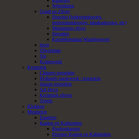
Karaffen
Wijnglazen
Goud en Zilver
Doosjes (lodereindoosjes,
pepermuntdoosjes, tabaksdoosjes, etc)
Miniaturen zilver
Sieraden
Keurtekenplaat Waarborgwet
been
Zilverplate
Tin
Koperwerk
Keramiek
Chinees porselein
Hollands aardewerk / porselein
Japans porselein
Art Deco
Keramiek divers
Tegels
Klokken
Meubelen
Etagères
Kasten en Kabinetten
Boekenkasten
Drentse Kasten en Kabinetten