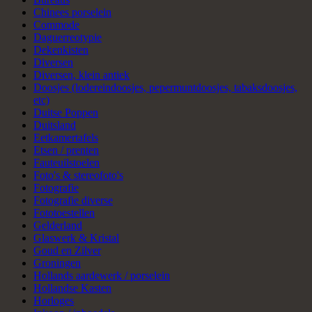
Chinees porselein
Commode
Daguerreotypie
Dekenkisten
Diversen
Diversen, klein antiek
Doosjes (lodereindoosjes, pepermuntdoosjes, tabaksdoosjes,
etc)
Duitse Poppen
Duitsland
Eetkamertafels
Etsen / prenten
Fauteuilstoelen
Foto's & stereofoto's
Fotografie
Fotografie diverse
Fototoestellen
Gelderland
Glaswerk & Kristal
Goud en Zilver
Groningen
Hollands aardewerk / porselein
Hollandse Kasten
Horloges