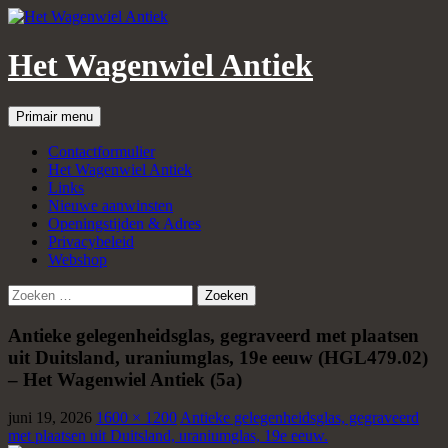
Het Wagenwiel Antiek
Zoeken
Spring
Primair menu
naar
inhoud
Contactformulier
Het Wagenwiel Antiek
Links
Nieuwe aanwinsten
Openingstijden & Adres
Privacybeleid
Webshop
Zoeken
naar:
Antieke gelegenheidsglas, gegraveerd met plaatsen
uit Duitsland, uraniumglas, 19e eeuw (HGL479.02)
– Het Wagenwiel Antiek (5a)
juni 19, 2026
1600 × 1200
Antieke gelegenheidsglas, gegraveerd
met plaatsen uit Duitsland, uraniumglas, 19e eeuw.