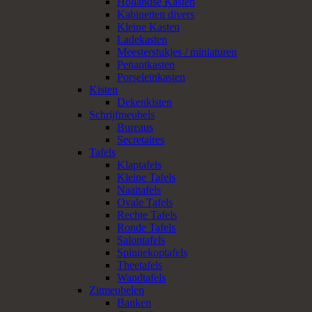
Hollandse Kasten
Kabinetten divers
Kleine Kasten
Ladekasten
Meesterstukjes / miniaturen
Penantkasten
Porseleinkasten
Kisten
Dekenkisten
Schrijfmeubels
Bureaus
Secretaires
Tafels
Klaptafels
Kleine Tafels
Naaitafels
Ovale Tafels
Rechte Tafels
Ronde Tafels
Salontafels
Spinnekoptafels
Theetafels
Wandtafels
Zitmeubelen
Banken