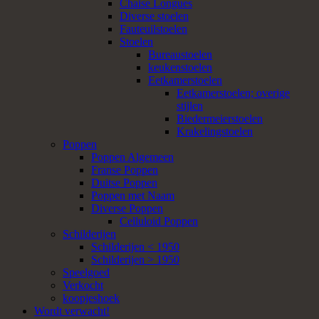
Chaise Longues
Diverse stoelen
Fauteuilstoelen
Stoelen
Bureaustoelen
keukenstoelen
Eetkamerstoelen
Eetkamerstoelen; overige
stijlen
Biedermeierstoelen
Krakelingstoelen
Poppen
Poppen Algemeen
Franse Poppen
Duitse Poppen
Poppen met Naam
Diverse Poppen
Celluloid Poppen
Schilderijen
Schilderijen < 1950
Schilderijen > 1950
Speelgoed
Verkocht
koopjeshoek
Wordt verwacht!