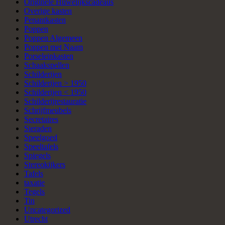
Originele Huwelijkscadeaus
Overige kasten
Penantkasten
Poppen
Poppen Algemeen
Poppen met Naam
Porseleinkasten
Schaakspellen
Schilderijen
Schilderijen > 1950
Schilderijen < 1950
Schilderijrestauratie
Schrijfmeubels
Secretaires
Sieraden
Speelgoed
Speeltafels
Spiegels
Stereokijkers
Tafels
taxatie
Tegels
Tin
Uncategorized
Utrecht