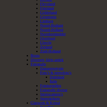
Flevoland
Friesland
Gelderland
Groningen
Limburg
Noord-Brabant
Noord-Holland
Noordoostpolder
Overijssel
Utrecht
Zeeland
Zuid-Holland
Brons
Diversen, klein antiek
Fotografie
Daguerreotypie
Foto’s & stereofoto’s
Duitsland
Italie
Fototoestellen
Fotografie diverse
Stereocamera’s
Stereokijkers
Glaswerk & Kristal