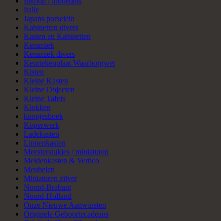
Inkoop / inboedels
Italie
Japans porselein
Kabinetten divers
Kasten en Kabinetten
Keramiek
Keramiek divers
Keurtekenplaat Waarborgwet
Kisten
Kleine Kasten
Kleine Objecten
Kleine Tafels
Klokken
koopjeshoek
Koperwerk
Ladekasten
Linnenkasten
Meesterstukjes / miniaturen
Meidenkasten & Vertico
Meubelen
Miniaturen zilver
Noord-Brabant
Noord-Holland
Onze Nieuwe Aanwinsten
Originele Geboortecadeaus