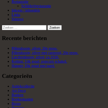
Restauratie
Schilderijrestauratie
Inkoop / inboedels
Links
Nieuws
Zoeken
naar:
Recente berichten
Pillendoosje, zilver, 20e eeuw.
Pillendoosje, zilver met carneool, 20e eeuw.
Lucifersdoosje, zilver, ca.1930.
Ketting, 14k goud, popcorn schakel.
Hanger, 18k goud met parel.
Categorieën
Antiekcollectie
Art Deco
Banken
Boekenkasten
Brons
Bureaus