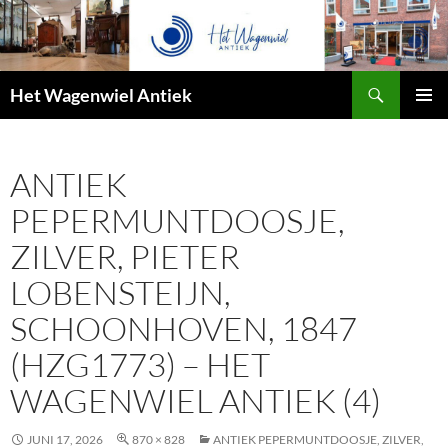
Zoeken
Het Wagenwiel Antiek
SPRING
PRIMAI
NAAR
MENU
INHOUD
ANTIEK
PEPERMUNTDOOSJE,
ZILVER, PIETER
LOBENSTEIJN,
SCHOONHOVEN, 1847
(HZG1773) – HET
WAGENWIEL ANTIEK (4)
JUNI 17, 2026
870 × 828
ANTIEK PEPERMUNTDOOSJE, ZILVER,