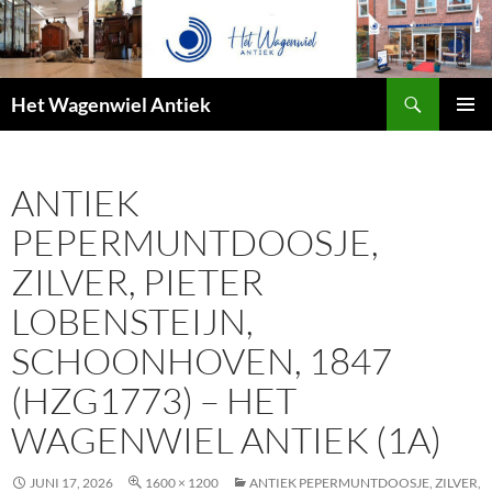
Zoeken
Het Wagenwiel Antiek
SPRING
PRIMAI
NAAR
MENU
INHOUD
ANTIEK
PEPERMUNTDOOSJE,
ZILVER, PIETER
LOBENSTEIJN,
SCHOONHOVEN, 1847
(HZG1773) – HET
WAGENWIEL ANTIEK (1A)
JUNI 17, 2026
1600 × 1200
ANTIEK PEPERMUNTDOOSJE, ZILVER,