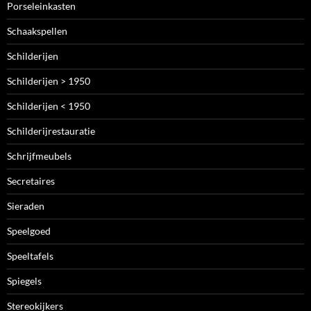
Porseleinkasten
Schaakspellen
Schilderijen
Schilderijen > 1950
Schilderijen < 1950
Schilderijrestauratie
Schrijfmeubels
Secretaires
Sieraden
Speelgoed
Speeltafels
Spiegels
Stereokijkers