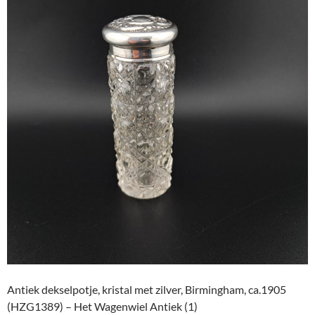
Antiek dekselpotje, kristal met zilver, Birmingham, ca.1905
(HZG1389) – Het Wagenwiel Antiek (1)