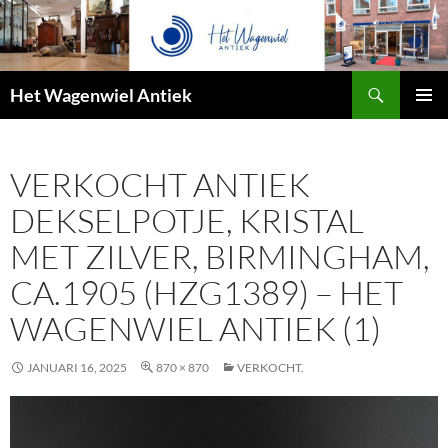
Zoeken
Het Wagenwiel Antiek
SPRING
PRIMAI
NAAR
MENU
INHOUD
VERKOCHT ANTIEK
DEKSELPOTJE, KRISTAL
MET ZILVER, BIRMINGHAM,
CA.1905 (HZG1389) – HET
WAGENWIEL ANTIEK (1)
JANUARI 16, 2025
870 × 870
VERKOCHT.