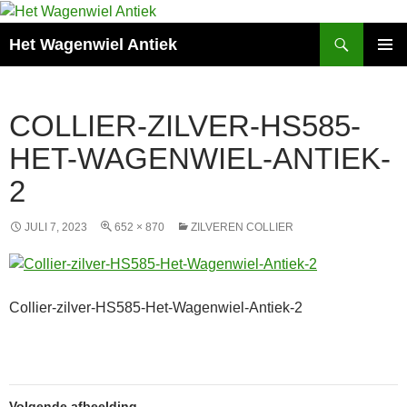
Zoeken
Het Wagenwiel Antiek
SPRING
PRIMAI
NAAR
MENU
INHOUD
COLLIER-ZILVER-HS585-
HET-WAGENWIEL-ANTIEK-
2
JULI 7, 2023
652 × 870
ZILVEREN COLLIER
Collier-zilver-HS585-Het-Wagenwiel-Antiek-2
Volgende afbeelding