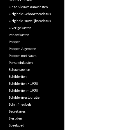
Onze Nieuwe Aanwinsten
Originele Geboortecadeaus
Originele Huwelijkscadeaus
Overige kasten
Penantkasten
Poppen
Poppen Algemeen
Poppen met Naam
Porseleinkasten
Schaakspellen
Schilderijen
Schilderijen > 1950
Schilderijen < 1950
Schilderijrestauratie
Schrijfmeubels
Secretaires
Sieraden
Speelgoed