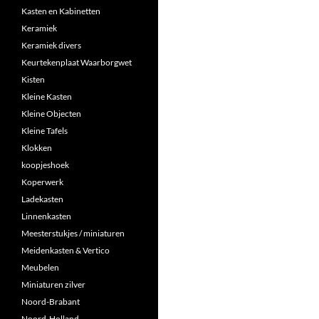
Kasten en Kabinetten
Keramiek
Keramiek divers
Keurtekenplaat Waarborgwet
Kisten
Kleine Kasten
Kleine Objecten
Kleine Tafels
Klokken
koopjeshoek
Koperwerk
Ladekasten
Linnenkasten
Meesterstukjes / miniaturen
Meidenkasten & Vertico
Meubelen
Miniaturen zilver
Noord-Brabant
Noord-Holland