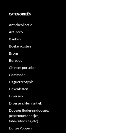
CATEGORIEËN
Antiekcollectie
Art Deco
Banken
Boekenkasten
Brons
Bureaus
Chinees porselein
Commode
Daguerreotypie
Dekenkisten
Diversen
Diversen, klein antiek
Doosjes (lodereindoosjes,
pepermuntdoosjes,
tabaksdoosjes, etc)
Duitse Poppen