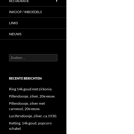
RESTAURATIE
INKOOP / INBOEDELS
LINKS
NIEUWS
Zoeken
naar:
RECENTE BERICHTEN
Ring 14k goud met zirkonia.
Pillendoosje, zilver, 20e eeuw.
Pillendoosje, zilver met
carneool, 20e eeuw.
Lucifersdoosje, zilver, ca.1930.
Ketting, 14k goud, popcorn
schakel.