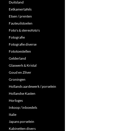
Duitsland
Eetkamertafels
Etsen / prenten
Fauteuilstoelen
Foto's & stereofoto's
Fotografie
Fotografie diverse
Fototoestellen
Gelderland
Glaswerk & Kristal
Goud en Zilver
Groningen
Hollands aardewerk / porselein
Hollandse Kasten
Horloges
Inkoop / inboedels
Italie
Japans porselein
Kabinetten divers