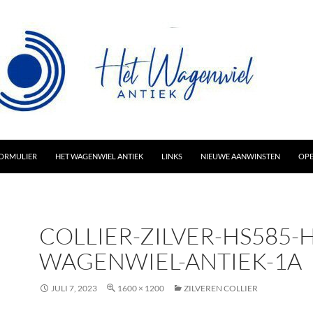
AR INHOUD
ORMULIER
HET WAGENWIEL ANTIEK
LINKS
NIEUWE AANWINSTEN
OPE
COLLIER-ZILVER-HS585-H
WAGENWIEL-ANTIEK-1A
JULI 7, 2023
1600 × 1200
ZILVEREN COLLIER