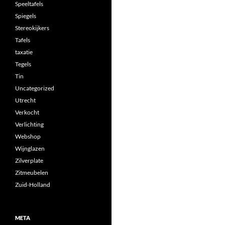
Speeltafels
Spiegels
Stereokijkers
Tafels
taxatie
Tegels
Tin
Uncategorized
Utrecht
Verkocht
Verlichting
Webshop
Wijnglazen
Zilverplate
Zitmeubelen
Zuid-Holland
META