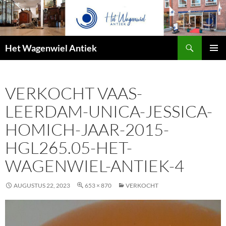
Zoeken
Het Wagenwiel Antiek
SPRING
PRIMAI
NAAR
MENU
INHOUD
VERKOCHT VAAS-
LEERDAM-UNICA-JESSICA-
HOMICH-JAAR-2015-
HGL265.05-HET-
WAGENWIEL-ANTIEK-4
AUGUSTUS 22, 2023
653 × 870
VERKOCHT