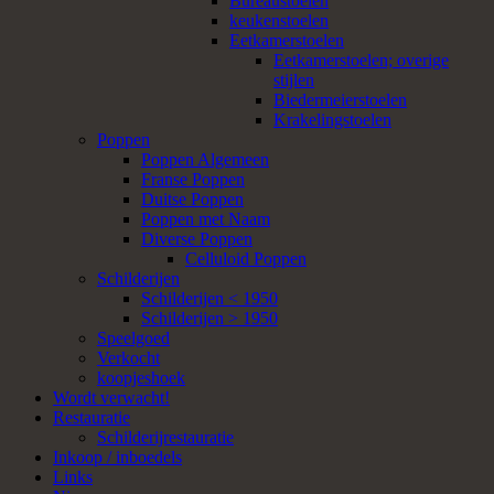
Bureaustoelen
keukenstoelen
Eetkamerstoelen
Eetkamerstoelen; overige
stijlen
Biedermeierstoelen
Krakelingstoelen
Poppen
Poppen Algemeen
Franse Poppen
Duitse Poppen
Poppen met Naam
Diverse Poppen
Celluloid Poppen
Schilderijen
Schilderijen < 1950
Schilderijen > 1950
Speelgoed
Verkocht
koopjeshoek
Wordt verwacht!
Restauratie
Schilderijrestauratie
Inkoop / inboedels
Links