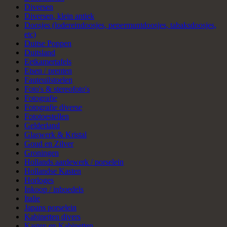
Diversen
Diversen, klein antiek
Doosjes (lodereindoosjes, pepermuntdoosjes, tabaksdoosjes,
etc)
Duitse Poppen
Duitsland
Eetkamertafels
Etsen / prenten
Fauteuilstoelen
Foto's & stereofoto's
Fotografie
Fotografie diverse
Fototoestellen
Gelderland
Glaswerk & Kristal
Goud en Zilver
Groningen
Hollands aardewerk / porselein
Hollandse Kasten
Horloges
Inkoop / inboedels
Italie
Japans porselein
Kabinetten divers
Kasten en Kabinetten