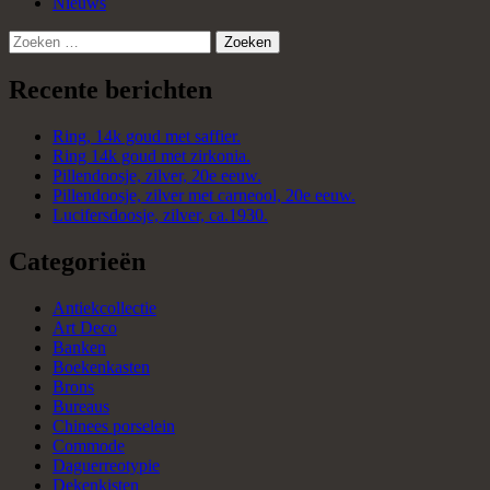
Nieuws
Zoeken
naar:
Recente berichten
Ring, 14k goud met saffier.
Ring 14k goud met zirkonia.
Pillendoosje, zilver, 20e eeuw.
Pillendoosje, zilver met carneool, 20e eeuw.
Lucifersdoosje, zilver, ca.1930.
Categorieën
Antiekcollectie
Art Deco
Banken
Boekenkasten
Brons
Bureaus
Chinees porselein
Commode
Daguerreotypie
Dekenkisten