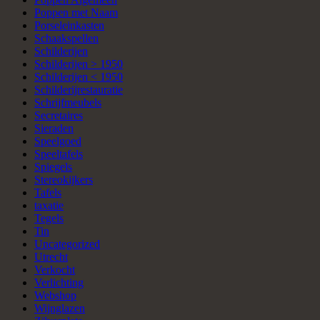
Poppen met Naam
Porseleinkasten
Schaakspellen
Schilderijen
Schilderijen > 1950
Schilderijen < 1950
Schilderijrestauratie
Schrijfmeubels
Secretaires
Sieraden
Speelgoed
Speeltafels
Spiegels
Stereokijkers
Tafels
taxatie
Tegels
Tin
Uncategorized
Utrecht
Verkocht
Verlichting
Webshop
Wijnglazen