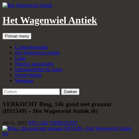
Het Wagenwiel Antiek
Zoeken
Spring
Primair menu
naar
inhoud
Contactformulier
Het Wagenwiel Antiek
Links
Nieuwe aanwinsten
Openingstijden & Adres
Privacybeleid
Webshop
Zoeken
naar:
VERKOCHT Ring, 14k goud met granaat
(HS1549) – Het Wagenwiel Antiek (6)
juli 11, 2025
870 × 842
VERKOCHT