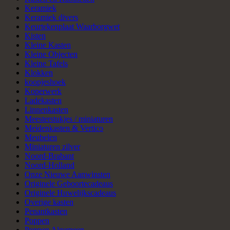
Keramiek
Keramiek divers
Keurtekenplaat Waarborgwet
Kisten
Kleine Kasten
Kleine Objecten
Kleine Tafels
Klokken
koopjeshoek
Koperwerk
Ladekasten
Linnenkasten
Meesterstukjes / miniaturen
Meidenkasten & Vertico
Meubelen
Miniaturen zilver
Noord-Brabant
Noord-Holland
Onze Nieuwe Aanwinsten
Originele Geboortecadeaus
Originele Huwelijkscadeaus
Overige kasten
Penantkasten
Poppen
Poppen Algemeen