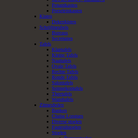
Penantkasten
Porseleinkasten
Kisten
Dekenkisten
Schrijfmeubels
Bureaus
Secretaires
Tafels
Klaptafels
Kleine Tafels
Naaitafels
Ovale Tafels
Rechte Tafels
Ronde Tafels
Salontafels
Spinnekoptafels
Theetafels
Wandtafels
Zitmeubelen
Banken
Chaise Longues
Diverse stoelen
Fauteuilstoelen
Stoelen