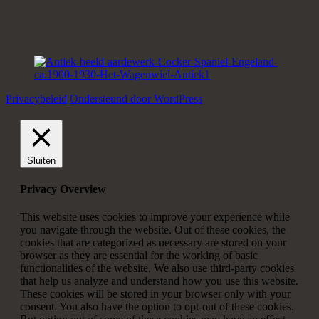
Privacybeleid
Ondersteund door WordPress
Sluiten
Privacy Overview
This website uses cookies to improve your experience while
you navigate through the website. Out of these cookies, the
cookies that are categorized as necessary are stored on your
browser as they are essential for the working of basic
functionalities of the website. We also use third-party cookies
that help us analyze and understand how you use this website.
These cookies will be stored in your browser only with your
consent. You also have the option to opt-out of these cookies.