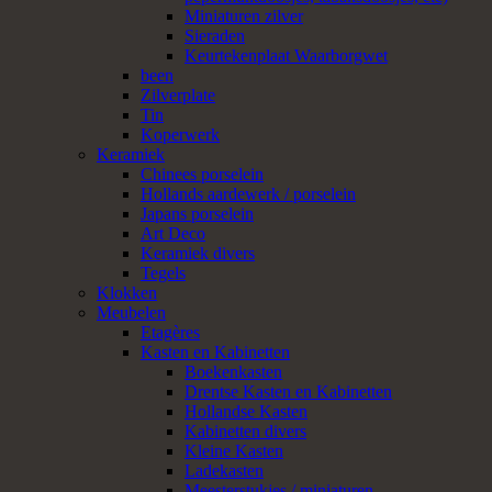
Miniaturen zilver
Sieraden
Keurtekenplaat Waarborgwet
been
Zilverplate
Tin
Koperwerk
Keramiek
Chinees porselein
Hollands aardewerk / porselein
Japans porselein
Art Deco
Keramiek divers
Tegels
Klokken
Meubelen
Etagères
Kasten en Kabinetten
Boekenkasten
Drentse Kasten en Kabinetten
Hollandse Kasten
Kabinetten divers
Kleine Kasten
Ladekasten
Meesterstukjes / miniaturen