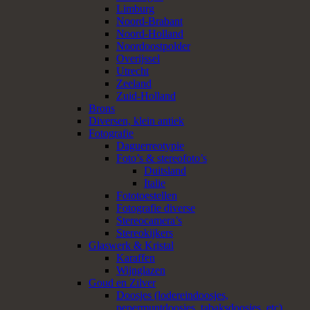
Limburg
Noord-Brabant
Noord-Holland
Noordoostpolder
Overijssel
Utrecht
Zeeland
Zuid-Holland
Brons
Diversen, klein antiek
Fotografie
Daguerreotypie
Foto’s & stereofoto’s
Duitsland
Italie
Fototoestellen
Fotografie diverse
Stereocamera’s
Stereokijkers
Glaswerk & Kristal
Karaffen
Wijnglazen
Goud en Zilver
Doosjes (lodereindoosjes,
pepermuntdoosjes, tabaksdoosjes, etc)