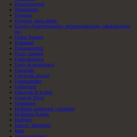
Daguerreotypie
Dekenkisten
Diversen
Diversen, klein antiek
Doosjes (lodereindoosjes, pepermuntdoosjes, tabaksdoosjes,
etc)
Duitse Poppen
Duitsland
Eetkamertafels
Etsen / prenten
Fauteuilstoelen
Foto's & stereofoto's
Fotografie
Fotografie diverse
Fototoestellen
Gelderland
Glaswerk & Kristal
Goud en Zilver
Groningen
Hollands aardewerk / porselein
Hollandse Kasten
Horloges
Inkoop / inboedels
Italie
Japans porselein