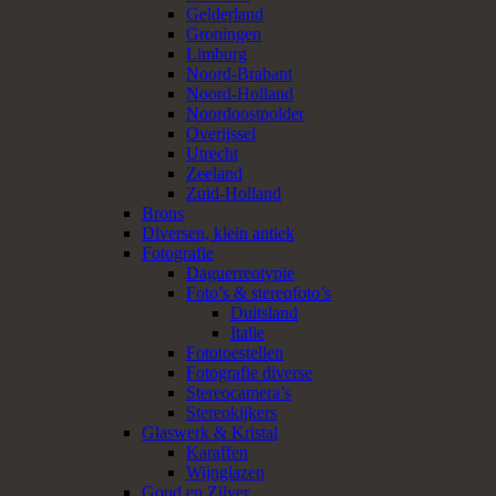
Gelderland
Groningen
Limburg
Noord-Brabant
Noord-Holland
Noordoostpolder
Overijssel
Utrecht
Zeeland
Zuid-Holland
Brons
Diversen, klein antiek
Fotografie
Daguerreotypie
Foto’s & stereofoto’s
Duitsland
Italie
Fototoestellen
Fotografie diverse
Stereocamera’s
Stereokijkers
Glaswerk & Kristal
Karaffen
Wijnglazen
Goud en Zilver