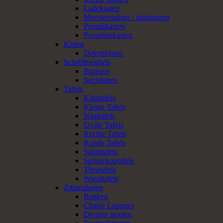
Ladekasten
Meesterstukjes / miniaturen
Penantkasten
Porseleinkasten
Kisten
Dekenkisten
Schrijfmeubels
Bureaus
Secretaires
Tafels
Klaptafels
Kleine Tafels
Naaitafels
Ovale Tafels
Rechte Tafels
Ronde Tafels
Salontafels
Spinnekoptafels
Theetafels
Wandtafels
Zitmeubelen
Banken
Chaise Longues
Diverse stoelen