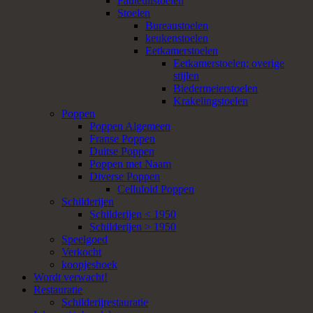
Fauteuilstoelen
Stoelen
Bureaustoelen
keukenstoelen
Eetkamerstoelen
Eetkamerstoelen; overige
stijlen
Biedermeierstoelen
Krakelingstoelen
Poppen
Poppen Algemeen
Franse Poppen
Duitse Poppen
Poppen met Naam
Diverse Poppen
Celluloid Poppen
Schilderijen
Schilderijen < 1950
Schilderijen > 1950
Speelgoed
Verkocht
koopjeshoek
Wordt verwacht!
Restauratie
Schilderijrestauratie