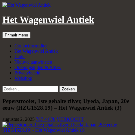
Het Wagenwiel Antiek
Zoeken
Spring
Primair menu
naar
inhoud
Contactformulier
Het Wagenwiel Antiek
Links
Nieuwe aanwinsten
Openingstijden & Adres
Privacybeleid
Webshop
Zoeken
naar:
Peperstrooier, 1ste gehalte zilver, Uyeda, Japan, 20e
eeuw (HZG1528.19) – Het Wagenwiel Antiek (3)
augustus 2, 2025
787 × 870
VERKOCHT