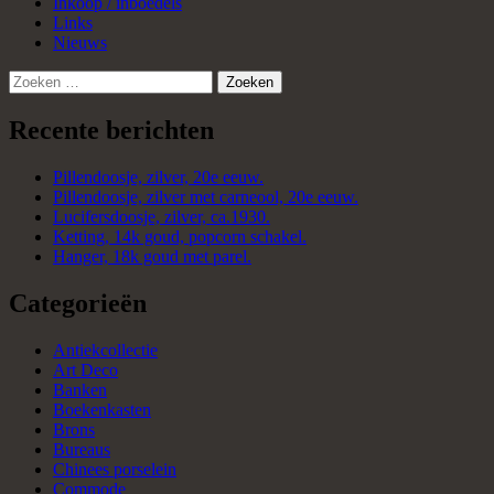
Inkoop / inboedels
Links
Nieuws
Zoeken
naar:
Recente berichten
Pillendoosje, zilver, 20e eeuw.
Pillendoosje, zilver met carneool, 20e eeuw.
Lucifersdoosje, zilver, ca.1930.
Ketting, 14k goud, popcorn schakel.
Hanger, 18k goud met parel.
Categorieën
Antiekcollectie
Art Deco
Banken
Boekenkasten
Brons
Bureaus
Chinees porselein
Commode