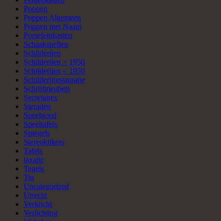
Poppen
Poppen Algemeen
Poppen met Naam
Porseleinkasten
Schaakspellen
Schilderijen
Schilderijen > 1950
Schilderijen < 1950
Schilderijrestauratie
Schrijfmeubels
Secretaires
Sieraden
Speelgoed
Speeltafels
Spiegels
Stereokijkers
Tafels
taxatie
Tegels
Tin
Uncategorized
Utrecht
Verkocht
Verlichting