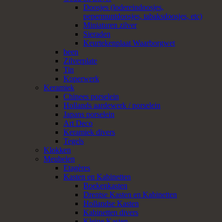
Doosjes (lodereindoosjes,
pepermuntdoosjes, tabaksdoosjes, etc)
Miniaturen zilver
Sieraden
Keurtekenplaat Waarborgwet
been
Zilverplate
Tin
Koperwerk
Keramiek
Chinees porselein
Hollands aardewerk / porselein
Japans porselein
Art Deco
Keramiek divers
Tegels
Klokken
Meubelen
Etagères
Kasten en Kabinetten
Boekenkasten
Drentse Kasten en Kabinetten
Hollandse Kasten
Kabinetten divers
Kleine Kasten