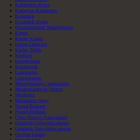
Kabinetten divers
Kasten en Kabinetten
Keramiek
Keramiek divers
Keurtekenplaat Waarborgwet
Kisten
Kleine Kasten
Kleine Objecten
Kleine Tafels
Klokken
koopjeshoek
Koperwerk
Ladekasten
Linnenkasten
Meesterstukjes / miniaturen
Meidenkasten & Vertico
Meubelen
Miniaturen zilver
Noord-Brabant
Noord-Holland
Onze Nieuwe Aanwinsten
Originele Geboortecadeaus
Originele Huwelijkscadeaus
Overige kasten
Penantkasten