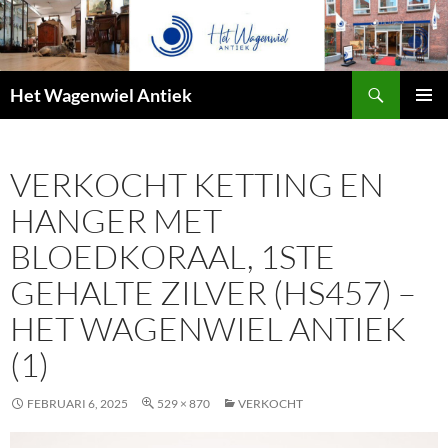
Zoeken
Het Wagenwiel Antiek
SPRING
PRIMAI
NAAR
MENU
INHOUD
VERKOCHT KETTING EN
HANGER MET
BLOEDKORAAL, 1STE
GEHALTE ZILVER (HS457) –
HET WAGENWIEL ANTIEK
(1)
FEBRUARI 6, 2025
529 × 870
VERKOCHT