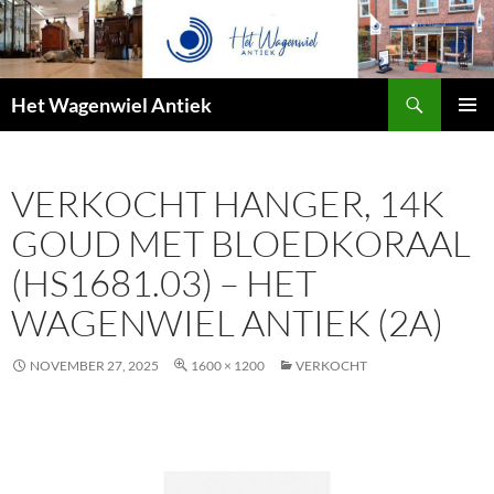
Zoeken
Het Wagenwiel Antiek
SPRING
PRIMAI
NAAR
MENU
INHOUD
VERKOCHT HANGER, 14K
GOUD MET BLOEDKORAAL
(HS1681.03) – HET
WAGENWIEL ANTIEK (2A)
NOVEMBER 27, 2025
1600 × 1200
VERKOCHT