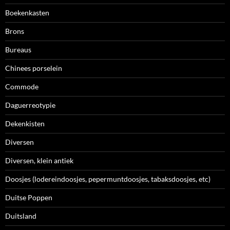
Boekenkasten
Brons
Bureaus
Chinees porselein
Commode
Daguerreotypie
Dekenkisten
Diversen
Diversen, klein antiek
Doosjes (lodereindoosjes, pepermuntdoosjes, tabaksdoosjes, etc)
Duitse Poppen
Duitsland