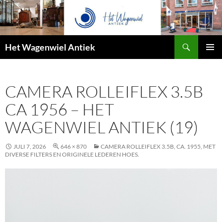
Zoeken
Het Wagenwiel Antiek
SPRING
PRIMAI
NAAR
MENU
INHOUD
CAMERA ROLLEIFLEX 3.5B
CA 1956 – HET
WAGENWIEL ANTIEK (19)
JULI 7, 2026
646 × 870
CAMERA ROLLEIFLEX 3.5B, CA. 1955, MET
DIVERSE FILTERS EN ORIGINELE LEDEREN HOES.