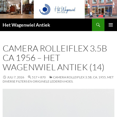
Zoeken
Het Wagenwiel Antiek
SPRING
PRIMAI
NAAR
MENU
INHOUD
CAMERA ROLLEIFLEX 3.5B
CA 1956 – HET
WAGENWIEL ANTIEK (14)
JULI 7, 2026
517 × 870
CAMERA ROLLEIFLEX 3.5B, CA. 1955, MET
DIVERSE FILTERS EN ORIGINELE LEDEREN HOES.