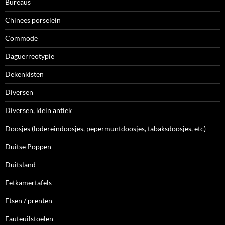
Bureaus
Chinees porselein
Commode
Daguerreotypie
Dekenkisten
Diversen
Diversen, klein antiek
Doosjes (lodereindoosjes, pepermuntdoosjes, tabaksdoosjes, etc)
Duitse Poppen
Duitsland
Eetkamertafels
Etsen / prenten
Fauteuilstoelen