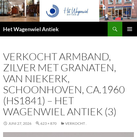
Zoeken
Het Wagenwiel Antiek
SPRING
PRIMAI
NAAR
MENU
INHOUD
VERKOCHT ARMBAND,
ZILVER MET GRANATEN,
VAN NIEKERK,
SCHOONHOVEN, CA.1960
(HS1841) – HET
WAGENWIEL ANTIEK (3)
JUNI 27, 2026
623 × 870
VERKOCHT .