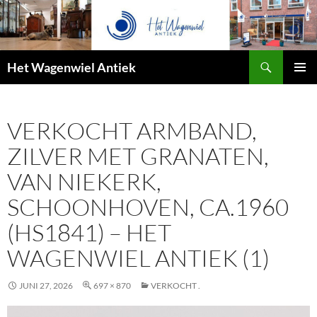
Zoeken
Het Wagenwiel Antiek
SPRING
PRIMAI
NAAR
MENU
INHOUD
VERKOCHT ARMBAND,
ZILVER MET GRANATEN,
VAN NIEKERK,
SCHOONHOVEN, CA.1960
(HS1841) – HET
WAGENWIEL ANTIEK (1)
JUNI 27, 2026
697 × 870
VERKOCHT .