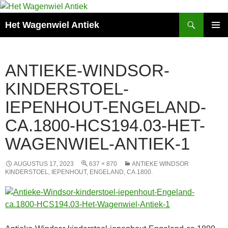
Zoeken
Het Wagenwiel Antiek
SPRING
PRIMAI
NAAR
MENU
INHOUD
ANTIEKE-WINDSOR-
KINDERSTOEL-
IEPENHOUT-ENGELAND-
CA.1800-HCS194.03-HET-
WAGENWIEL-ANTIEK-1
AUGUSTUS 17, 2023
637 × 870
ANTIEKE WINDSOR
KINDERSTOEL, IEPENHOUT, ENGELAND, CA.1800.