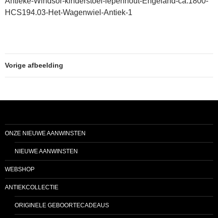
Antieke-Windsor-kinderstoel-iepenhout-Engeland-ca.1800-
HCS194.03-Het-Wagenwiel-Antiek-1
Vorige afbeelding
ONZE NIEUWE AANWINSTEN
NIEUWE AANWINSTEN
WEBSHOP
ANTIEKCOLLECTIE
ORIGINELE GEBOORTECADEAUS