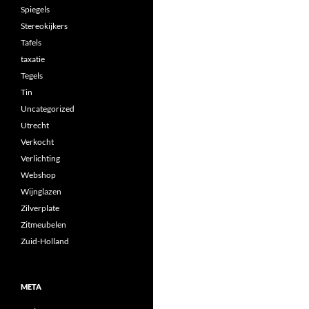
Spiegels
Stereokijkers
Tafels
taxatie
Tegels
Tin
Uncategorized
Utrecht
Verkocht
Verlichting
Webshop
Wijnglazen
Zilverplate
Zitmeubelen
Zuid-Holland
META