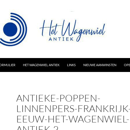
AR INHOUD
ORMULIER
HET WAGENWIEL ANTIEK
LINKS
NIEUWE AANWINSTEN
OPE
ANTIEKE-POPPEN-
LINNENPERS-FRANKRIJK-
EEUW-HET-WAGENWIEL-
ANTIEK-2