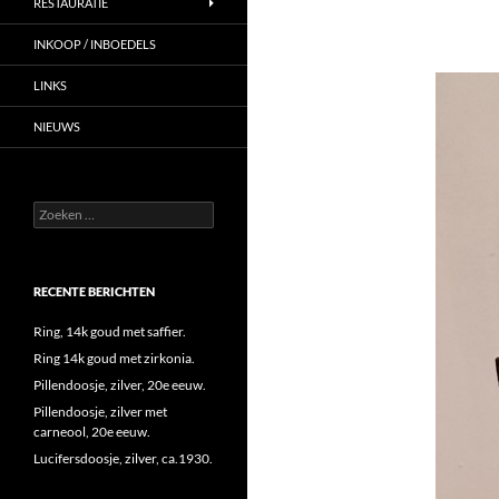
RESTAURATIE
INKOOP / INBOEDELS
LINKS
NIEUWS
Zoeken
naar:
RECENTE BERICHTEN
Ring, 14k goud met saffier.
Ring 14k goud met zirkonia.
Pillendoosje, zilver, 20e eeuw.
Pillendoosje, zilver met
carneool, 20e eeuw.
Lucifersdoosje, zilver, ca.1930.