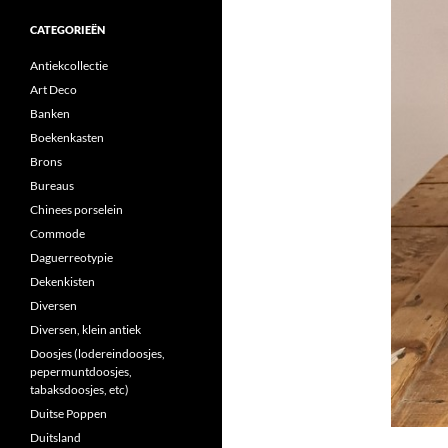
CATEGORIEËN
Antiekcollectie
Art Deco
Banken
Boekenkasten
Brons
Bureaus
Chinees porselein
Commode
Daguerreotypie
Dekenkisten
Diversen
Diversen, klein antiek
Doosjes (lodereindoosjes,
pepermuntdoosjes,
tabaksdoosjes, etc)
Duitse Poppen
Duitsland