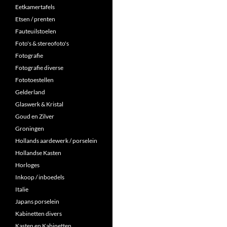
Eetkamertafels
Etsen / prenten
Fauteuilstoelen
Foto's & stereofoto's
Fotografie
Fotografie diverse
Fototoestellen
Gelderland
Glaswerk & Kristal
Goud en Zilver
Groningen
Hollands aardewerk / porselein
Hollandse Kasten
Horloges
Inkoop / inboedels
Italie
Japans porselein
Kabinetten divers
Kasten en Kabinetten