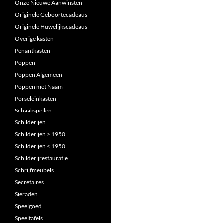
Onze Nieuwe Aanwinsten
Originele Geboortecadeaus
Originele Huwelijkscadeaus
Overige kasten
Penantkasten
Poppen
Poppen Algemeen
Poppen met Naam
Porseleinkasten
Schaakspellen
Schilderijen
Schilderijen > 1950
Schilderijen < 1950
Schilderijrestauratie
Schrijfmeubels
Secretaires
Sieraden
Speelgoed
Speeltafels