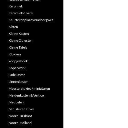
Keramiek
Keramiek divers
Keurtekenplaat Waarborgwet
Kisten
Kleine Kasten
Kleine Objecten
Kleine Tafels
Klokken
koopjeshoek
Koperwerk
Ladekasten
Linnenkasten
Meesterstukjes / miniaturen
Meidenkasten & Vertico
Meubelen
Miniaturen zilver
Noord-Brabant
Noord-Holland