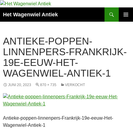
Zoeken
Het Wagenwiel Antiek
SPRING
PRIMAI
NAAR
MENU
INHOUD
ANTIEKE-POPPEN-
LINNENPERS-FRANKRIJK-
19E-EEUW-HET-
WAGENWIEL-ANTIEK-1
JUNI 20, 2023
870 × 735
VERKOCHT
Antieke-poppen-linnenpers-Frankrijk-19e-eeuw-Het-
Wagenwiel-Antiek-1