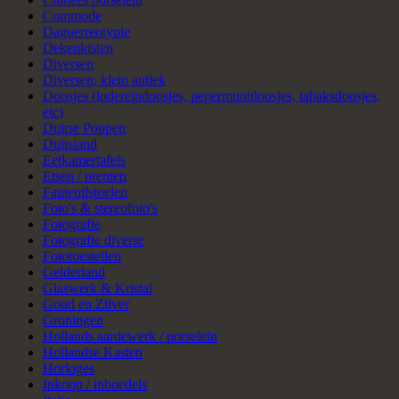
Commode
Daguerreotypie
Dekenkisten
Diversen
Diversen, klein antiek
Doosjes (lodereindoosjes, pepermuntdoosjes, tabaksdoosjes,
etc)
Duitse Poppen
Duitsland
Eetkamertafels
Etsen / prenten
Fauteuilstoelen
Foto's & stereofoto's
Fotografie
Fotografie diverse
Fototoestellen
Gelderland
Glaswerk & Kristal
Goud en Zilver
Groningen
Hollands aardewerk / porselein
Hollandse Kasten
Horloges
Inkoop / inboedels