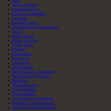
Italie
Japans porselein
Kabinetten divers
Kasten en Kabinetten
Keramiek
Keramiek divers
Keurtekenplaat Waarborgwet
Kisten
Kleine Kasten
Kleine Objecten
Kleine Tafels
Klokken
koopjeshoek
Koperwerk
Ladekasten
Linnenkasten
Meesterstukjes / miniaturen
Meidenkasten & Vertico
Meubelen
Miniaturen zilver
Noord-Brabant
Noord-Holland
Onze Nieuwe Aanwinsten
Originele Geboortecadeaus
Originele Huwelijkscadeaus