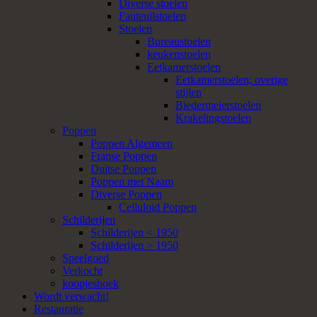
Diverse stoelen
Fauteuilstoelen
Stoelen
Bureaustoelen
keukenstoelen
Eetkamerstoelen
Eetkamerstoelen; overige
stijlen
Biedermeierstoelen
Krakelingstoelen
Poppen
Poppen Algemeen
Franse Poppen
Duitse Poppen
Poppen met Naam
Diverse Poppen
Celluloid Poppen
Schilderijen
Schilderijen < 1950
Schilderijen > 1950
Speelgoed
Verkocht
koopjeshoek
Wordt verwacht!
Restauratie