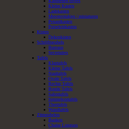
Kabinetten divers
Kleine Kasten
Ladekasten
Meesterstukjes / miniaturen
Penantkasten
Porseleinkasten
Kisten
Dekenkisten
Schrijfmeubels
Bureaus
Secretaires
Tafels
Klaptafels
Kleine Tafels
Naaitafels
Ovale Tafels
Rechte Tafels
Ronde Tafels
Salontafels
Spinnekoptafels
Theetafels
Wandtafels
Zitmeubelen
Banken
Chaise Longues