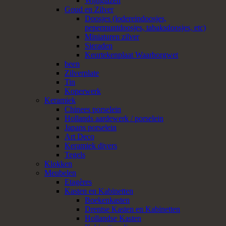
Wijnglazen
Goud en Zilver
Doosjes (lodereindoosjes,
pepermuntdoosjes, tabaksdoosjes, etc)
Miniaturen zilver
Sieraden
Keurtekenplaat Waarborgwet
been
Zilverplate
Tin
Koperwerk
Keramiek
Chinees porselein
Hollands aardewerk / porselein
Japans porselein
Art Deco
Keramiek divers
Tegels
Klokken
Meubelen
Etagères
Kasten en Kabinetten
Boekenkasten
Drentse Kasten en Kabinetten
Hollandse Kasten