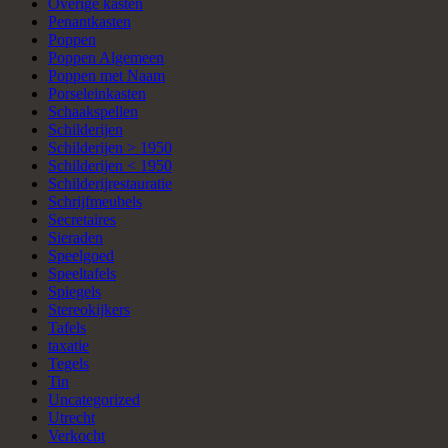
Overige kasten
Penantkasten
Poppen
Poppen Algemeen
Poppen met Naam
Porseleinkasten
Schaakspellen
Schilderijen
Schilderijen > 1950
Schilderijen < 1950
Schilderijrestauratie
Schrijfmeubels
Secretaires
Sieraden
Speelgoed
Speeltafels
Spiegels
Stereokijkers
Tafels
taxatie
Tegels
Tin
Uncategorized
Utrecht
Verkocht