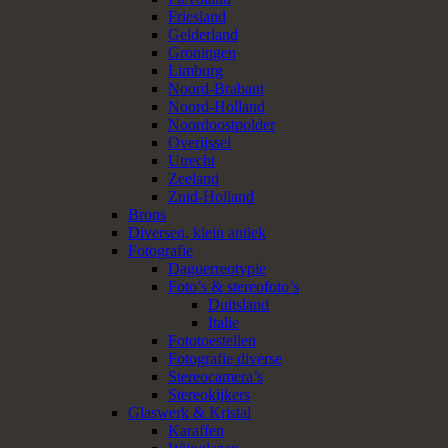
Friesland
Gelderland
Groningen
Limburg
Noord-Brabant
Noord-Holland
Noordoostpolder
Overijssel
Utrecht
Zeeland
Zuid-Holland
Brons
Diversen, klein antiek
Fotografie
Daguerreotypie
Foto’s & stereofoto’s
Duitsland
Italie
Fototoestellen
Fotografie diverse
Stereocamera’s
Stereokijkers
Glaswerk & Kristal
Karaffen