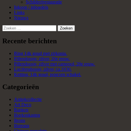
Schilderijrestauratie
Inkoop / inboedels
Links
Nieuws
Zoeken
naar:
Recente berichten
Ring 14k goud met zirkonia.
Pillendoosje, zilver, 20e eeuw.
Pillendoosje, zilver met carneool, 20e eeuw.
Lucifersdoosje, zilver, ca.1930.
Ketting, 14k goud, popcorn schakel.
Categorieën
Antiekcollectie
Art Deco
Banken
Boekenkasten
Brons
Bureaus
Chinees porselein