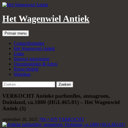
Het Wagenwiel Antiek
Zoeken
Spring
Primair menu
naar
inhoud
Contactformulier
Het Wagenwiel Antiek
Links
Nieuwe aanwinsten
Openingstijden & Adres
Privacybeleid
Webshop
Zoeken
naar:
VERKOCHT Antieke parfumfles, annagroen,
Duitsland, ca.1880 (HGL465.01) – Het Wagenwiel
Antiek (3)
september 20, 2025
790 × 870
VERKOCHT