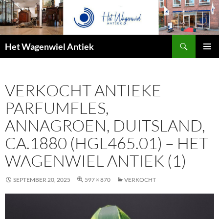
Zoeken
Het Wagenwiel Antiek
SPRING
PRIMAI
NAAR
MENU
INHOUD
VERKOCHT ANTIEKE
PARFUMFLES,
ANNAGROEN, DUITSLAND,
CA.1880 (HGL465.01) – HET
WAGENWIEL ANTIEK (1)
SEPTEMBER 20, 2025
597 × 870
VERKOCHT