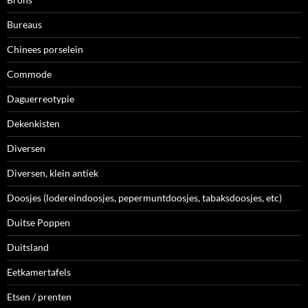
Bureaus
Chinees porselein
Commode
Daguerreotypie
Dekenkisten
Diversen
Diversen, klein antiek
Doosjes (lodereindoosjes, pepermuntdoosjes, tabaksdoosjes, etc)
Duitse Poppen
Duitsland
Eetkamertafels
Etsen / prenten