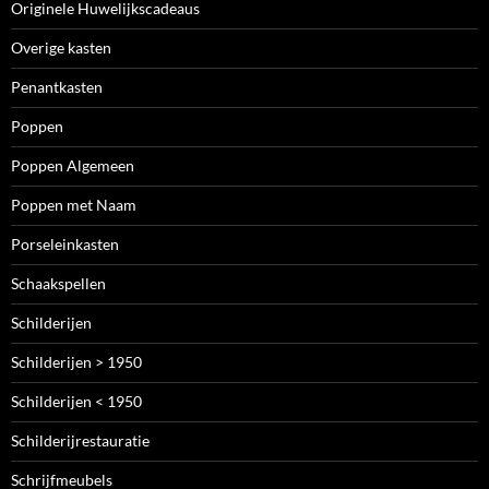
Originele Huwelijkscadeaus
Overige kasten
Penantkasten
Poppen
Poppen Algemeen
Poppen met Naam
Porseleinkasten
Schaakspellen
Schilderijen
Schilderijen > 1950
Schilderijen < 1950
Schilderijrestauratie
Schrijfmeubels