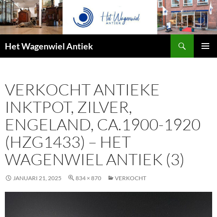
Zoeken
Het Wagenwiel Antiek
SPRING
PRIMAI
NAAR
MENU
INHOUD
VERKOCHT ANTIEKE
INKTPOT, ZILVER,
ENGELAND, CA.1900-1920
(HZG1433) – HET
WAGENWIEL ANTIEK (3)
JANUARI 21, 2025
834 × 870
VERKOCHT