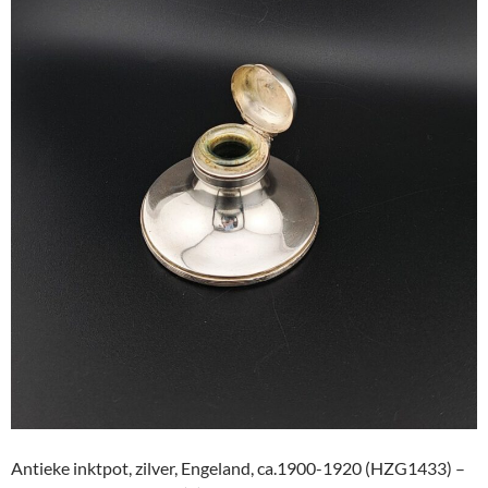
Antieke inktpot, zilver, Engeland, ca.1900-1920 (HZG1433) –