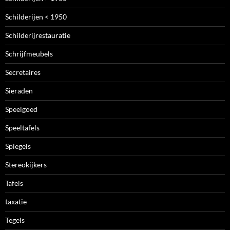
Schilderijen < 1950
Schilderijrestauratie
Schrijfmeubels
Secretaires
Sieraden
Speelgoed
Speeltafels
Spiegels
Stereokijkers
Tafels
taxatie
Tegels