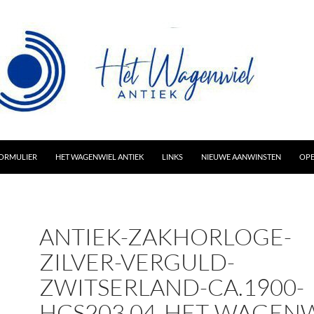
AR INHOUD
ORMULIER
HET WAGENWIEL ANTIEK
LINKS
NIEUWE AANWINSTEN
OPE
ANTIEK-ZAKHORLOGE-
ZILVER-VERGULD-
ZWITSERLAND-CA.1900-
HCS203.04-HET-WAGENW