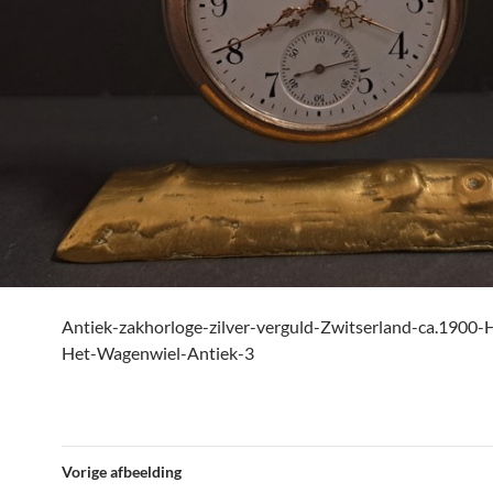
Antiek-zakhorloge-zilver-verguld-Zwitserland-ca.1900
Het-Wagenwiel-Antiek-3
Vorige afbeelding