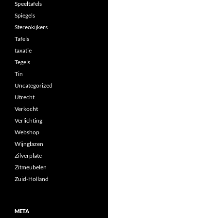
Speeltafels
Spiegels
Stereokijkers
Tafels
taxatie
Tegels
Tin
Uncategorized
Utrecht
Verkocht
Verlichting
Webshop
Wijnglazen
Zilverplate
Zitmeubelen
Zuid-Holland
META