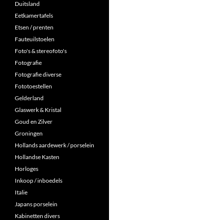
Duitsland
Eetkamertafels
Etsen / prenten
Fauteuilstoelen
Foto's & stereofoto's
Fotografie
Fotografie diverse
Fototoestellen
Gelderland
Glaswerk & Kristal
Goud en Zilver
Groningen
Hollands aardewerk / porselein
Hollandse Kasten
Horloges
Inkoop / inboedels
Italie
Japans porselein
Kabinetten divers