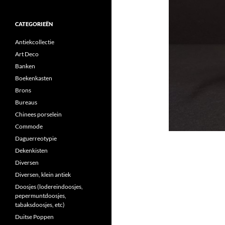
CATEGORIEËN
Antiekcollectie
Art Deco
Banken
Boekenkasten
Brons
Bureaus
Chinees porselein
Commode
Daguerreotypie
Dekenkisten
Diversen
Diversen, klein antiek
Doosjes (lodereindoosjes,
pepermuntdoosjes,
tabaksdoosjes, etc)
Duitse Poppen