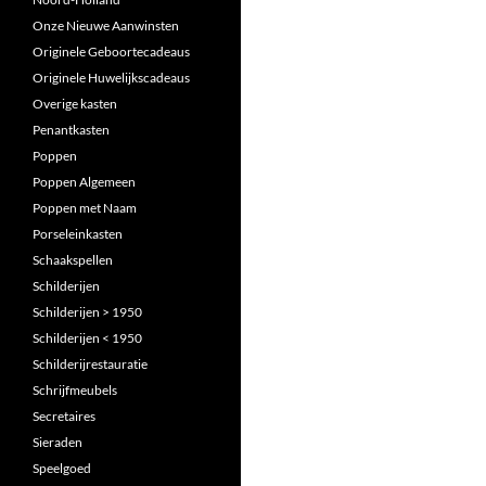
Onze Nieuwe Aanwinsten
Originele Geboortecadeaus
Originele Huwelijkscadeaus
Overige kasten
Penantkasten
Poppen
Poppen Algemeen
Poppen met Naam
Porseleinkasten
Schaakspellen
Schilderijen
Schilderijen > 1950
Schilderijen < 1950
Schilderijrestauratie
Schrijfmeubels
Secretaires
Sieraden
Speelgoed