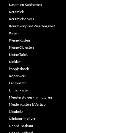
Kasten en Kabinetten
Keramiek
Keramiek divers
Keurtekenplaat Waarborgwet
Kisten
Kleine Kasten
Kleine Objecten
Kleine Tafels
Klokken
koopjeshoek
Koperwerk
Ladekasten
Linnenkasten
Meesterstukjes / miniaturen
Meidenkasten & Vertico
Meubelen
Miniaturen zilver
Noord-Brabant
Noord-Holland