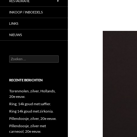
RESTAURATIE
INKOOP / INBOEDELS
LINKS
NIEUWS
Zoeken
naar:
RECENTE BERICHTEN
Torenmolen, zilver, Hollands,
20e eeuw.
Ring, 14k goud met saffier.
Ring 14k goud met zirkonia.
Pillendoosje, zilver, 20e eeuw.
Pillendoosje, zilver met
carneool, 20e eeuw.