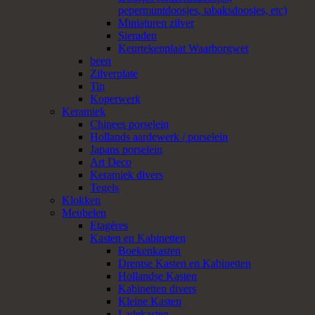
pepermuntdoosjes, tabaksdoosjes, etc)
Miniaturen zilver
Sieraden
Keurtekenplaat Waarborgwet
been
Zilverplate
Tin
Koperwerk
Keramiek
Chinees porselein
Hollands aardewerk / porselein
Japans porselein
Art Deco
Keramiek divers
Tegels
Klokken
Meubelen
Etagères
Kasten en Kabinetten
Boekenkasten
Drentse Kasten en Kabinetten
Hollandse Kasten
Kabinetten divers
Kleine Kasten
Ladekasten