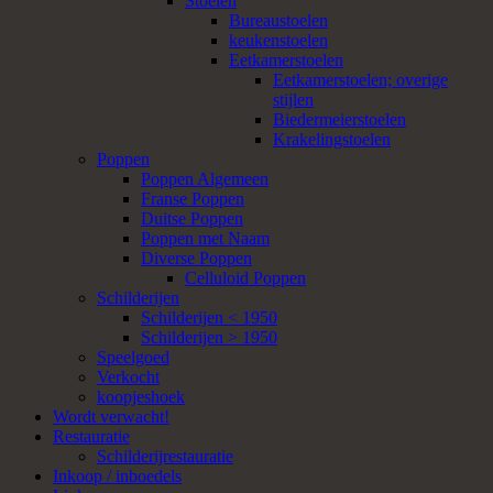
Stoelen
Bureaustoelen
keukenstoelen
Eetkamerstoelen
Eetkamerstoelen; overige
stijlen
Biedermeierstoelen
Krakelingstoelen
Poppen
Poppen Algemeen
Franse Poppen
Duitse Poppen
Poppen met Naam
Diverse Poppen
Celluloid Poppen
Schilderijen
Schilderijen < 1950
Schilderijen > 1950
Speelgoed
Verkocht
koopjeshoek
Wordt verwacht!
Restauratie
Schilderijrestauratie
Inkoop / inboedels