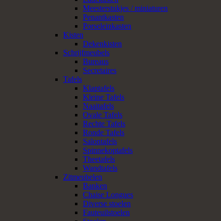
Meesterstukjes / miniaturen
Penantkasten
Porseleinkasten
Kisten
Dekenkisten
Schrijfmeubels
Bureaus
Secretaires
Tafels
Klaptafels
Kleine Tafels
Naaitafels
Ovale Tafels
Rechte Tafels
Ronde Tafels
Salontafels
Spinnekoptafels
Theetafels
Wandtafels
Zitmeubelen
Banken
Chaise Longues
Diverse stoelen
Fauteuilstoelen