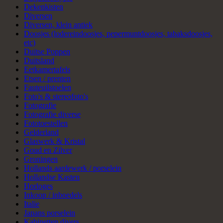
Dekenkisten
Diversen
Diversen, klein antiek
Doosjes (lodereindoosjes, pepermuntdoosjes, tabaksdoosjes,
etc)
Duitse Poppen
Duitsland
Eetkamertafels
Etsen / prenten
Fauteuilstoelen
Foto's & stereofoto's
Fotografie
Fotografie diverse
Fototoestellen
Gelderland
Glaswerk & Kristal
Goud en Zilver
Groningen
Hollands aardewerk / porselein
Hollandse Kasten
Horloges
Inkoop / inboedels
Italie
Japans porselein
Kabinetten divers