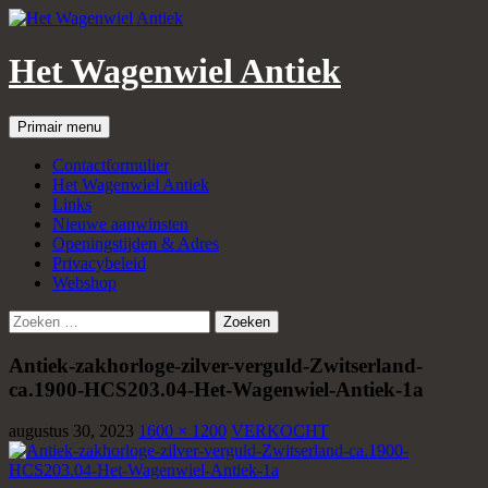
Het Wagenwiel Antiek
Zoeken
Spring
Primair menu
naar
inhoud
Contactformulier
Het Wagenwiel Antiek
Links
Nieuwe aanwinsten
Openingstijden & Adres
Privacybeleid
Webshop
Zoeken
naar:
Antiek-zakhorloge-zilver-verguld-Zwitserland-
ca.1900-HCS203.04-Het-Wagenwiel-Antiek-1a
augustus 30, 2023
1600 × 1200
VERKOCHT