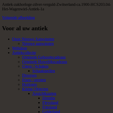
Antiek-zakhorloge-zilver-verguld-Zwitserland-ca.1900-HCS203.04-
Het-Wagenwiel-Antiek-1a
Volgende afbeelding
Voor al uw antiek
Onze Nieuwe Aanwinsten
Nieuwe aanwinsten
Webshop
Antiekcollectie
Originele Geboortecadeaus
Originele Huwelijkscadeaus
Chess / Schaken
Schaakspellen
Diversen
Etsen / prenten
Horloges
Kleine Objecten
Ansichtkaarten
Drenthe
Flevoland
Friesland
Gelderland