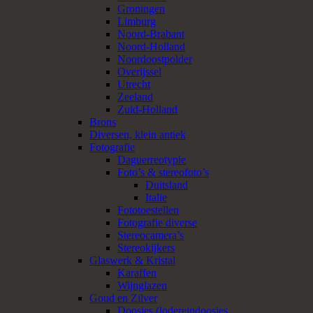
Groningen
Limburg
Noord-Brabant
Noord-Holland
Noordoostpolder
Overijssel
Utrecht
Zeeland
Zuid-Holland
Brons
Diversen, klein antiek
Fotografie
Daguerreotypie
Foto’s & stereofoto’s
Duitsland
Italie
Fototoestellen
Fotografie diverse
Stereocamera’s
Stereokijkers
Glaswerk & Kristal
Karaffen
Wijnglazen
Goud en Zilver
Doosjes (lodereindoosjes,