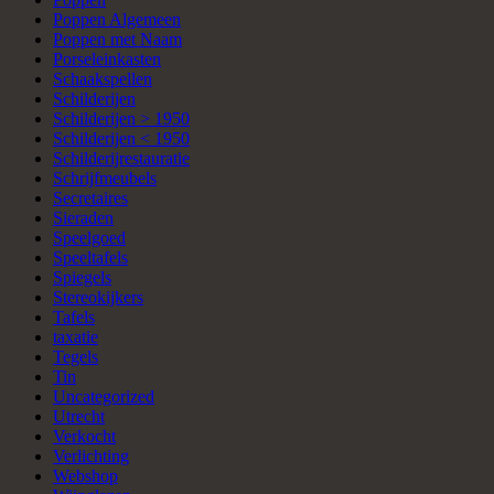
Poppen Algemeen
Poppen met Naam
Porseleinkasten
Schaakspellen
Schilderijen
Schilderijen > 1950
Schilderijen < 1950
Schilderijrestauratie
Schrijfmeubels
Secretaires
Sieraden
Speelgoed
Speeltafels
Spiegels
Stereokijkers
Tafels
taxatie
Tegels
Tin
Uncategorized
Utrecht
Verkocht
Verlichting
Webshop