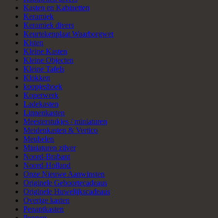
Kasten en Kabinetten
Keramiek
Keramiek divers
Keurtekenplaat Waarborgwet
Kisten
Kleine Kasten
Kleine Objecten
Kleine Tafels
Klokken
koopjeshoek
Koperwerk
Ladekasten
Linnenkasten
Meesterstukjes / miniaturen
Meidenkasten & Vertico
Meubelen
Miniaturen zilver
Noord-Brabant
Noord-Holland
Onze Nieuwe Aanwinsten
Originele Geboortecadeaus
Originele Huwelijkscadeaus
Overige kasten
Penantkasten
Poppen