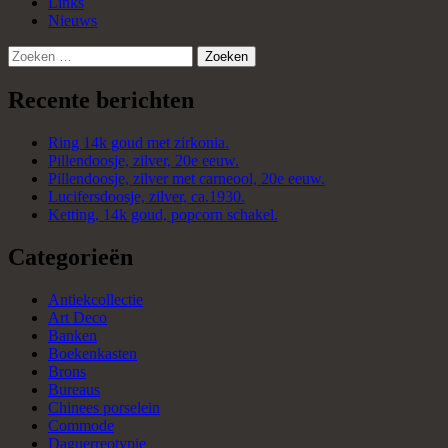
Links
Nieuws
Zoeken
naar:
Recente berichten
Ring 14k goud met zirkonia.
Pillendoosje, zilver, 20e eeuw.
Pillendoosje, zilver met carneool, 20e eeuw.
Lucifersdoosje, zilver, ca.1930.
Ketting, 14k goud, popcorn schakel.
Categorieën
Antiekcollectie
Art Deco
Banken
Boekenkasten
Brons
Bureaus
Chinees porselein
Commode
Daguerreotypie