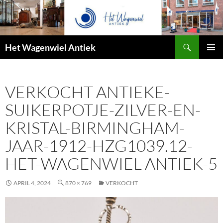
Zoeken
Het Wagenwiel Antiek
SPRING
PRIMAI
NAAR
MENU
INHOUD
VERKOCHT ANTIEKE-
SUIKERPOTJE-ZILVER-EN-
KRISTAL-BIRMINGHAM-
JAAR-1912-HZG1039.12-
HET-WAGENWIEL-ANTIEK-5
APRIL 4, 2024
870 × 769
VERKOCHT