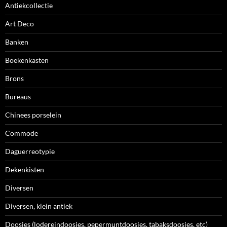
Antiekcollectie
Art Deco
Banken
Boekenkasten
Brons
Bureaus
Chinees porselein
Commode
Daguerreotypie
Dekenkisten
Diversen
Diversen, klein antiek
Doosjes (lodereindoosjes, pepermuntdoosjes, tabaksdoosjes, etc)