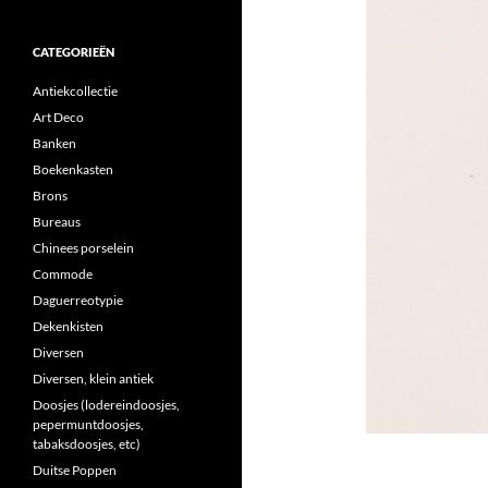
CATEGORIEËN
Antiekcollectie
Art Deco
Banken
Boekenkasten
Brons
Bureaus
Chinees porselein
Commode
Daguerreotypie
Dekenkisten
Diversen
Diversen, klein antiek
Doosjes (lodereindoosjes,
pepermuntdoosjes,
tabaksdoosjes, etc)
Duitse Poppen