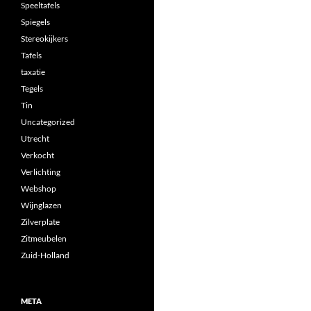
Speeltafels
Spiegels
Stereokijkers
Tafels
taxatie
Tegels
Tin
Uncategorized
Utrecht
Verkocht
Verlichting
Webshop
Wijnglazen
Zilverplate
Zitmeubelen
Zuid-Holland
META