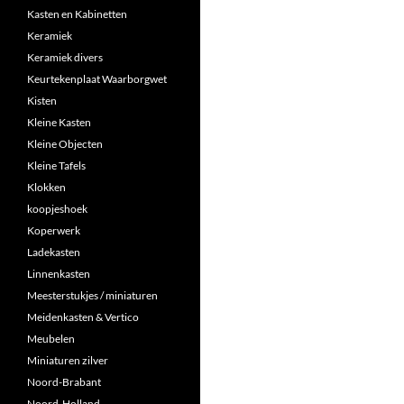
Kasten en Kabinetten
Keramiek
Keramiek divers
Keurtekenplaat Waarborgwet
Kisten
Kleine Kasten
Kleine Objecten
Kleine Tafels
Klokken
koopjeshoek
Koperwerk
Ladekasten
Linnenkasten
Meesterstukjes / miniaturen
Meidenkasten & Vertico
Meubelen
Miniaturen zilver
Noord-Brabant
Noord-Holland