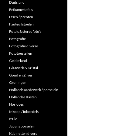
Duitsland
Eetkamertafels
Etsen / prenten
Fauteuilstoelen
Foto's & stereofoto's
Fotografie
Fotografie diverse
Fototoestellen
Gelderland
Glaswerk & Kristal
Goud en Zilver
Groningen
Hollands aardewerk / porselein
Hollandse Kasten
Horloges
Inkoop / inboedels
Italie
Japans porselein
Kabinetten divers