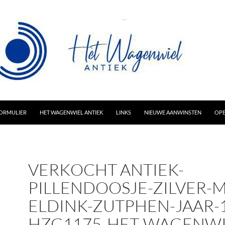
AR INHOUD
ORMULIER
HET WAGENWIEL ANTIEK
LINKS
NIEUWE AANWINSTEN
OPE
VERKOCHT ANTIEK-
PILLENDOOSJE-ZILVER-M
ELDINK-ZUTPHEN-JAAR-
HZG1175-HET-WAGENWI