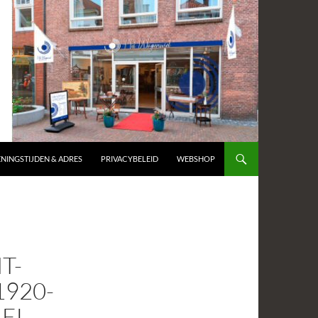
NINGSTIJDEN & ADRES
PRIVACYBELEID
WEBSHOP
T-
1920-
EL-