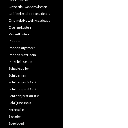
Onze Nieuwe Aanwinsten
Originele Geboortecadeaus
Originele Huwelijkscadeaus
Overige kasten
Penantkasten
Poppen
Poppen Algemeen
Poppen met Naam
Porseleinkasten
Schaakspellen
Schilderijen
Schilderijen > 1950
Schilderijen < 1950
Schilderijrestauratie
Schrijfmeubels
Secretaires
Sieraden
Speelgoed