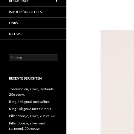
RESTAURATIE
INKOOP / INBOEDELS
LINKS
NIEUWS
Zoeken
naar:
RECENTE BERICHTEN
Torenmolen, zilver, Hollands,
20e eeuw.
Ring, 14k goud met saffier.
Ring 14k goud met zirkonia.
Pillendoosje, zilver, 20e eeuw.
Pillendoosje, zilver met
carneool, 20e eeuw.