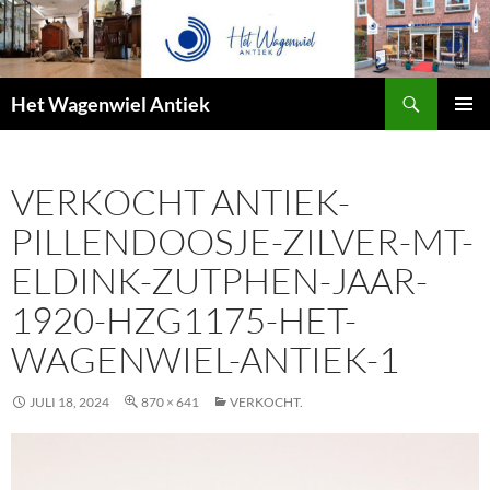
Zoeken
Het Wagenwiel Antiek
SPRING
PRIMAI
NAAR
MENU
INHOUD
VERKOCHT ANTIEK-
PILLENDOOSJE-ZILVER-MT-
ELDINK-ZUTPHEN-JAAR-
1920-HZG1175-HET-
WAGENWIEL-ANTIEK-1
JULI 18, 2024
870 × 641
VERKOCHT.