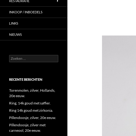
RESTAURATIE
INKOOP / INBOEDELS
LINKS
NIEUWS
Zoeken
naar:
RECENTE BERICHTEN
Torenmolen, zilver, Hollands,
20e eeuw.
Ring, 14k goud met saffier.
Ring 14k goud met zirkonia.
Pillendoosje, zilver, 20e eeuw.
Pillendoosje, zilver met
carneool, 20e eeuw.