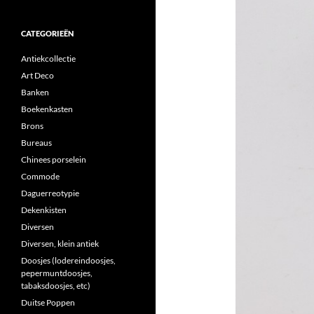
CATEGORIEËN
Antiekcollectie
Art Deco
Banken
Boekenkasten
Brons
Bureaus
Chinees porselein
Commode
Daguerreotypie
Dekenkisten
Diversen
Diversen, klein antiek
Doosjes (lodereindoosjes,
pepermuntdoosjes,
tabaksdoosjes, etc)
Duitse Poppen