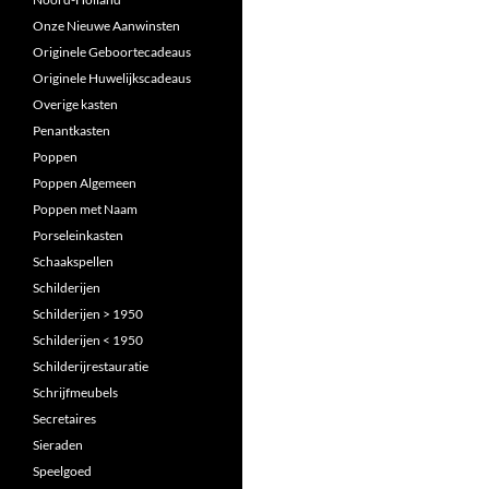
Onze Nieuwe Aanwinsten
Originele Geboortecadeaus
Originele Huwelijkscadeaus
Overige kasten
Penantkasten
Poppen
Poppen Algemeen
Poppen met Naam
Porseleinkasten
Schaakspellen
Schilderijen
Schilderijen > 1950
Schilderijen < 1950
Schilderijrestauratie
Schrijfmeubels
Secretaires
Sieraden
Speelgoed