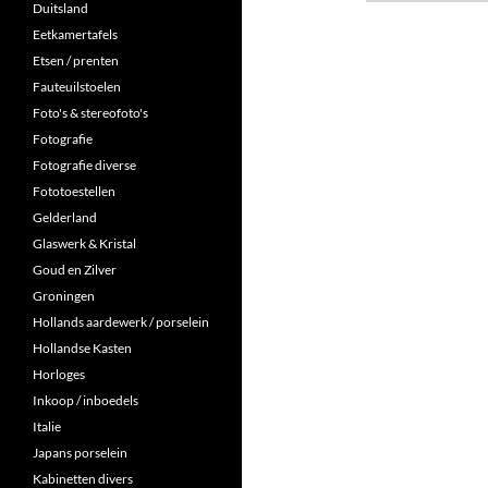
Duitsland
Eetkamertafels
Etsen / prenten
Fauteuilstoelen
Foto's & stereofoto's
Fotografie
Fotografie diverse
Fototoestellen
Gelderland
Glaswerk & Kristal
Goud en Zilver
Groningen
Hollands aardewerk / porselein
Hollandse Kasten
Horloges
Inkoop / inboedels
Italie
Japans porselein
Kabinetten divers