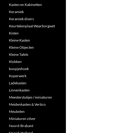
Kasten en Kabinetten
Keramiek
Keramiek divers
Keurtekenplaat Waarborgwet
Kisten
Kleine Kasten
Kleine Objecten
Kleine Tafels
Klokken
koopjeshoek
Koperwerk
Ladekasten
Linnenkasten
Meesterstukjes / miniaturen
Meidenkasten & Vertico
Meubelen
Miniaturen zilver
Noord-Brabant
Noord-Holland