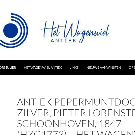
AR INHOUD
ORMULIER
HET WAGENWIEL ANTIEK
LINKS
NIEUWE AANWINSTEN
OPE
ANTIEK PEPERMUNTDOO
ZILVER, PIETER LOBENSTE
SCHOONHOVEN, 1847
(HZG1773) – HET WAGE