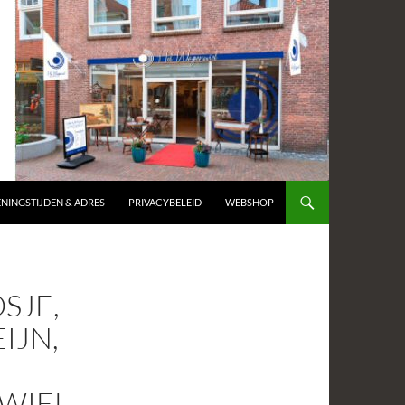
NINGSTIJDEN & ADRES
PRIVACYBELEID
WEBSHOP
SJE,
IJN,
NWIEL