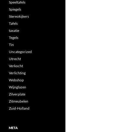
Speeltafels
Spiegels
Stereokijkers
Tafels
taxatie
Tegels
Tin
Uncategorized
Utrecht
Verkocht
Verlichting
Webshop
Wijnglazen
Zilverplate
Zitmeubelen
Zuid-Holland
META