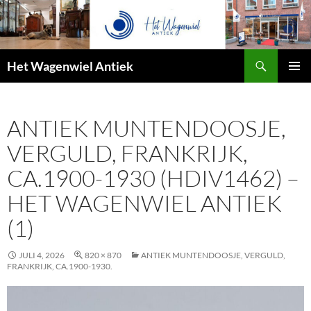
Zoeken
Het Wagenwiel Antiek
SPRING
PRIMAI
NAAR
MENU
INHOUD
ANTIEK MUNTENDOOSJE,
VERGULD, FRANKRIJK,
CA.1900-1930 (HDIV1462) –
HET WAGENWIEL ANTIEK
(1)
JULI 4, 2026
820 × 870
ANTIEK MUNTENDOOSJE, VERGULD,
FRANKRIJK, CA.1900-1930.