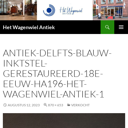
Zoeken
Het Wagenwiel Antiek
SPRING
PRIMAI
NAAR
MENU
INHOUD
ANTIEK-DELFTS-BLAUW-
INKTSTEL-
GERESTAUREERD-18E-
EEUW-HA196-HET-
WAGENWIEL-ANTIEK-1
AUGUSTUS 12, 2023
870 × 653
VERKOCHT