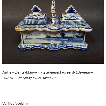
Antiek-Delfts-blauw-inktstel-gerestaureerd-18e-eeuw-
HA196-Het-Wagenwiel-Antiek-1
Vorige afbeelding