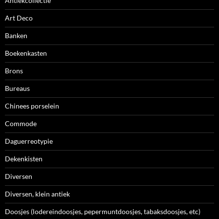
Antiekcollectie
Art Deco
Banken
Boekenkasten
Brons
Bureaus
Chinees porselein
Commode
Daguerreotypie
Dekenkisten
Diversen
Diversen, klein antiek
Doosjes (lodereindoosjes, pepermuntdoosjes, tabaksdoosjes, etc)