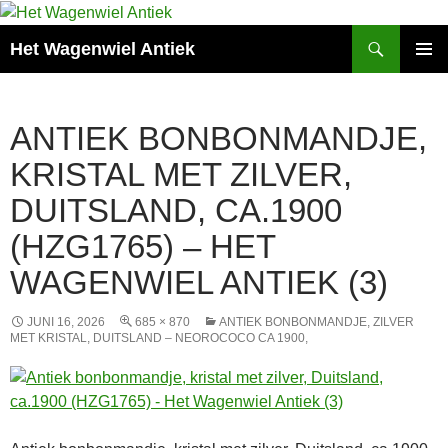
Zoeken
Het Wagenwiel Antiek
SPRING
PRIMAI
NAAR
MENU
INHOUD
ANTIEK BONBONMANDJE,
KRISTAL MET ZILVER,
DUITSLAND, CA.1900
(HZG1765) – HET
WAGENWIEL ANTIEK (3)
JUNI 16, 2026
685 × 870
ANTIEK BONBONMANDJE, ZILVER
MET KRISTAL, DUITSLAND – NEOROCOCO CA 1900,