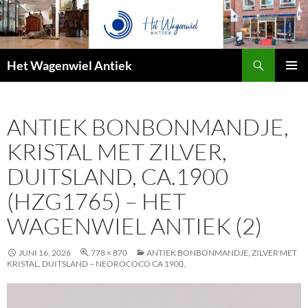
Zoeken
Het Wagenwiel Antiek
SPRING
PRIMAI
NAAR
MENU
INHOUD
ANTIEK BONBONMANDJE,
KRISTAL MET ZILVER,
DUITSLAND, CA.1900
(HZG1765) – HET
WAGENWIEL ANTIEK (2)
JUNI 16, 2026
778 × 870
ANTIEK BONBONMANDJE, ZILVER MET
KRISTAL, DUITSLAND – NEOROCOCO CA 1900,