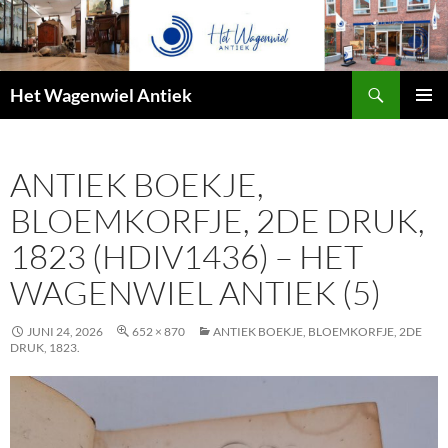
Zoeken
Het Wagenwiel Antiek
SPRING
PRIMAI
NAAR
MENU
INHOUD
ANTIEK BOEKJE,
BLOEMKORFJE, 2DE DRUK,
1823 (HDIV1436) – HET
WAGENWIEL ANTIEK (5)
JUNI 24, 2026
652 × 870
ANTIEK BOEKJE, BLOEMKORFJE, 2DE
DRUK, 1823.