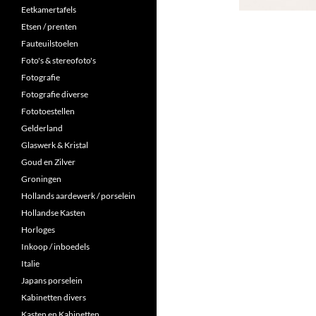
Eetkamertafels
Etsen / prenten
Fauteuilstoelen
Foto's & stereofoto's
Fotografie
Fotografie diverse
Fototoestellen
Gelderland
Glaswerk & Kristal
Goud en Zilver
Groningen
Hollands aardewerk / porselein
Hollandse Kasten
Horloges
Inkoop / inboedels
Italie
Japans porselein
Kabinetten divers
Kasten en Kabinetten