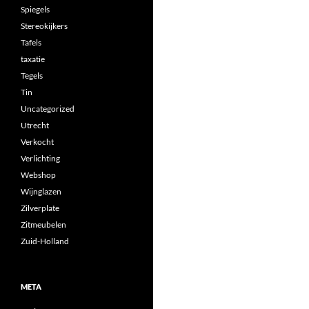
Spiegels
Stereokijkers
Tafels
taxatie
Tegels
Tin
Uncategorized
Utrecht
Verkocht
Verlichting
Webshop
Wijnglazen
Zilverplate
Zitmeubelen
Zuid-Holland
META