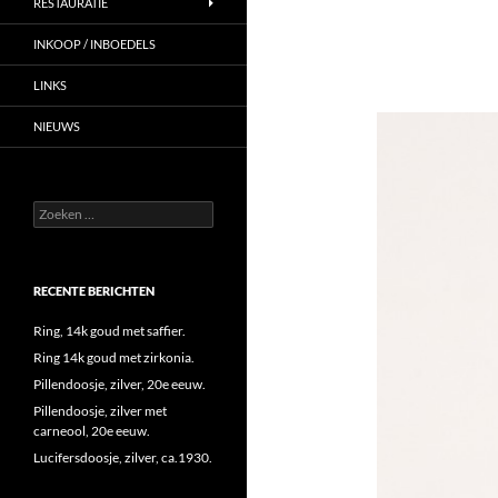
RESTAURATIE
INKOOP / INBOEDELS
LINKS
NIEUWS
Zoeken
naar:
RECENTE BERICHTEN
Ring, 14k goud met saffier.
Ring 14k goud met zirkonia.
Pillendoosje, zilver, 20e eeuw.
Pillendoosje, zilver met
carneool, 20e eeuw.
Lucifersdoosje, zilver, ca.1930.