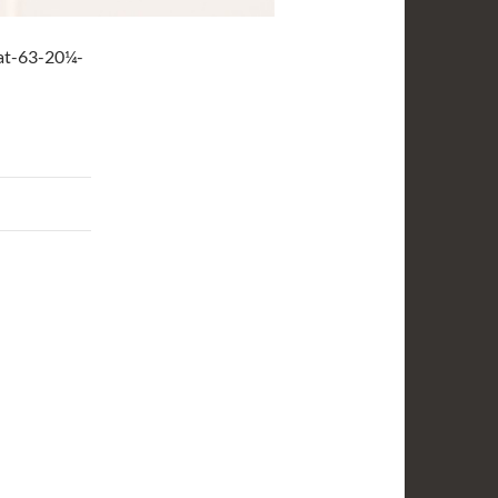
at-63-20¼-