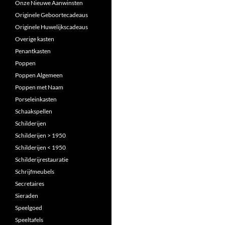
Onze Nieuwe Aanwinsten
Originele Geboortecadeaus
Originele Huwelijkscadeaus
Overige kasten
Penantkasten
Poppen
Poppen Algemeen
Poppen met Naam
Porseleinkasten
Schaakspellen
Schilderijen
Schilderijen > 1950
Schilderijen < 1950
Schilderijrestauratie
Schrijfmeubels
Secretaires
Sieraden
Speelgoed
Speeltafels