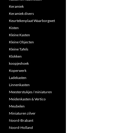
Keramiek
Keramiek divers
Keurtekenplaat Waarborgwet
Kisten
Kleine Kasten
Kleine Objecten
Kleine Tafels
Klokken
koopjeshoek
Koperwerk
Ladekasten
Linnenkasten
Meesterstukjes / miniaturen
Meidenkasten & Vertico
Meubelen
Miniaturen zilver
Noord-Brabant
Noord-Holland