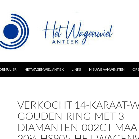
AR INHOUD
ORMULIER
HET WAGENWIEL ANTIEK
LINKS
NIEUWE AANWINSTEN
OPE
VERKOCHT 14-KARAAT-W
GOUDEN-RING-MET-3-
DIAMANTEN-002CT-MAAT
20¼-HS905-HET-WAGENW