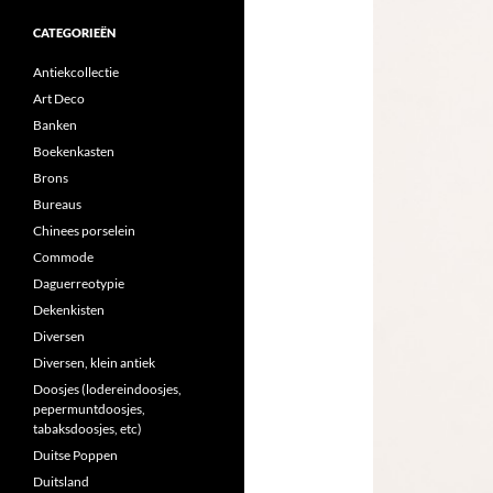
CATEGORIEËN
Antiekcollectie
Art Deco
Banken
Boekenkasten
Brons
Bureaus
Chinees porselein
Commode
Daguerreotypie
Dekenkisten
Diversen
Diversen, klein antiek
Doosjes (lodereindoosjes,
pepermuntdoosjes,
tabaksdoosjes, etc)
Duitse Poppen
Duitsland