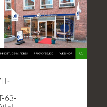
NINGSTIJDEN & ADRES
PRIVACYBELEID
WEBSHOP
IT-
-63-
IEL-