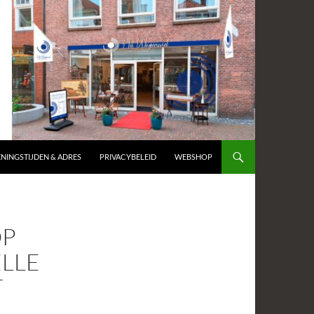
NINGSTIJDEN & ADRES
PRIVACYBELEID
WEBSHOP
OP
ELLE
T