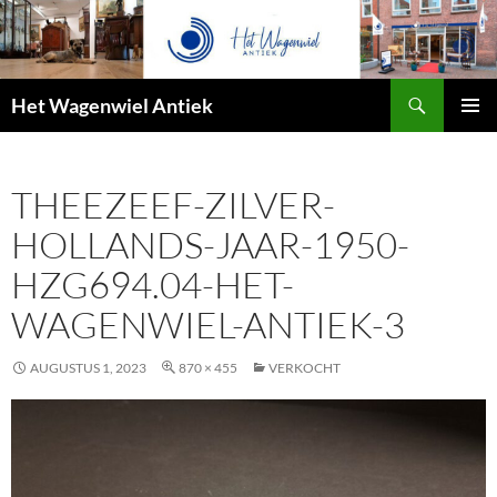
Zoeken
Het Wagenwiel Antiek
SPRING
PRIMAI
NAAR
MENU
INHOUD
THEEZEEF-ZILVER-
HOLLANDS-JAAR-1950-
HZG694.04-HET-
WAGENWIEL-ANTIEK-3
AUGUSTUS 1, 2023
870 × 455
VERKOCHT