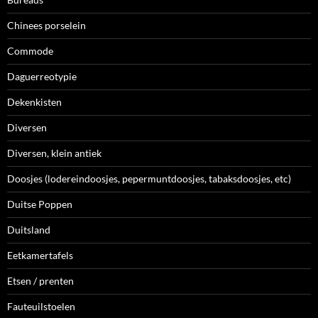
Chinees porselein
Commode
Daguerreotypie
Dekenkisten
Diversen
Diversen, klein antiek
Doosjes (lodereindoosjes, pepermuntdoosjes, tabaksdoosjes, etc)
Duitse Poppen
Duitsland
Eetkamertafels
Etsen / prenten
Fauteuilstoelen