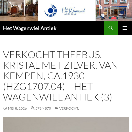
Zoeken
Het Wagenwiel Antiek
SPRING
PRIMAI
NAAR
MENU
INHOUD
VERKOCHT THEEBUS,
KRISTAL MET ZILVER, VAN
KEMPEN, CA.1930
(HZG1707.04) – HET
WAGENWIEL ANTIEK (3)
MEI 8, 2026
576 × 870
VERKOCHT.