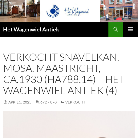
Zoeken
Het Wagenwiel Antiek
SPRING
PRIMAI
NAAR
MENU
INHOUD
VERKOCHT SNAVELKAN,
MOSA, MAASTRICHT,
CA.1930 (HA788.14) – HET
WAGENWIEL ANTIEK (4)
APRIL 5, 2025
672 × 870
VERKOCHT