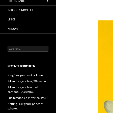
RESTAURATIE
INKOOP / INBOEDELS
LINKS
NIEUWS
Zoeken
naar:
RECENTE BERICHTEN
Ring 14k goud met zirkonia.
Pillendoosje, zilver, 20e eeuw.
Pillendoosje, zilver met
carneool, 20e eeuw.
Lucifersdoosje, zilver, ca.1930.
Ketting, 14k goud, popcorn
schakel.