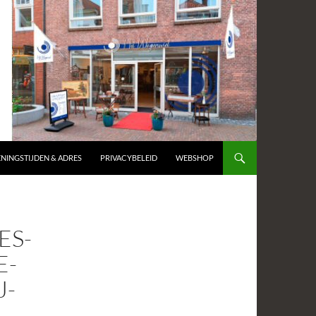
NINGSTIJDEN & ADRES
PRIVACYBELEID
WEBSHOP
ES-
E-
J-