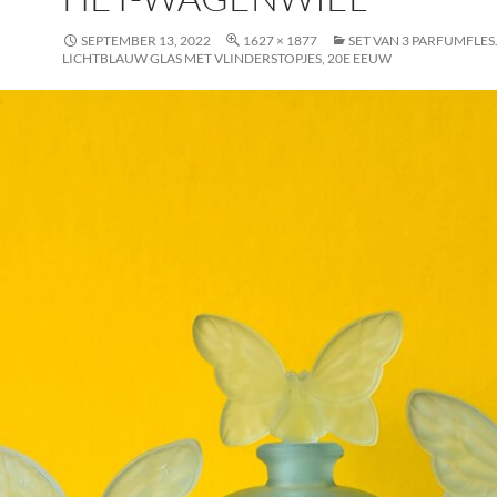
SEPTEMBER 13, 2022
1627 × 1877
SET VAN 3 PARFUMFLESJ
LICHTBLAUW GLAS MET VLINDERSTOPJES, 20E EEUW