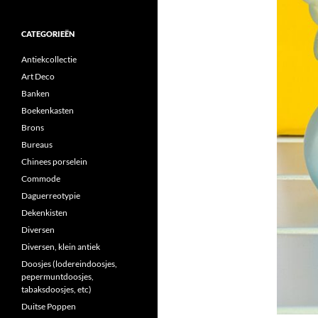
CATEGORIEËN
Antiekcollectie
Art Deco
Banken
Boekenkasten
Brons
Bureaus
Chinees porselein
Commode
Daguerreotypie
Dekenkisten
Diversen
Diversen, klein antiek
Doosjes (lodereindoosjes,
pepermuntdoosjes,
tabaksdoosjes, etc)
Duitse Poppen