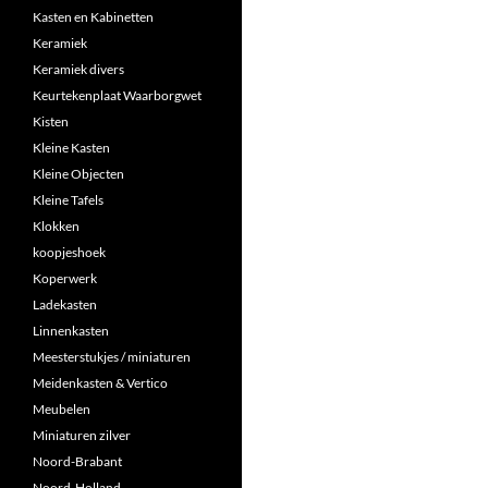
Kasten en Kabinetten
Keramiek
Keramiek divers
Keurtekenplaat Waarborgwet
Kisten
Kleine Kasten
Kleine Objecten
Kleine Tafels
Klokken
koopjeshoek
Koperwerk
Ladekasten
Linnenkasten
Meesterstukjes / miniaturen
Meidenkasten & Vertico
Meubelen
Miniaturen zilver
Noord-Brabant
Noord-Holland