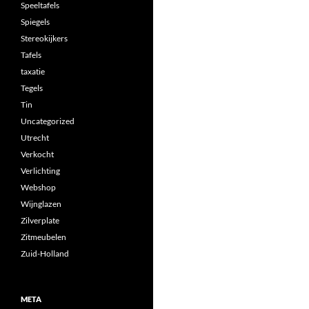
Speeltafels
Spiegels
Stereokijkers
Tafels
taxatie
Tegels
Tin
Uncategorized
Utrecht
Verkocht
Verlichting
Webshop
Wijnglazen
Zilverplate
Zitmeubelen
Zuid-Holland
META