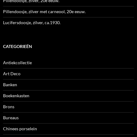
Pillendoosje, zilver, 20e eeuw.
Pillendoosje, zilver met carneool, 20e eeuw.
Lucifersdoosje, zilver, ca.1930.
CATEGORIEËN
Antiekcollectie
Art Deco
Banken
Boekenkasten
Brons
Bureaus
Chinees porselein