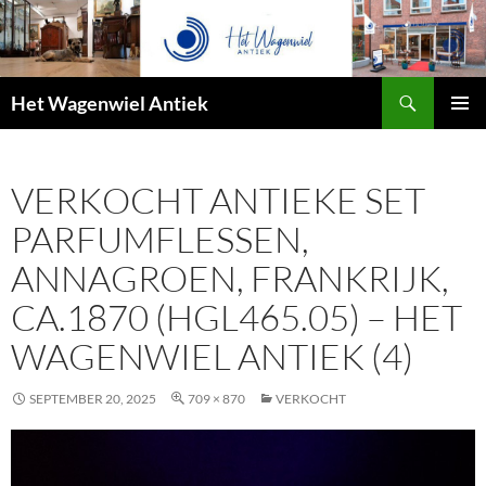
Zoeken
Het Wagenwiel Antiek
SPRING
PRIMAI
NAAR
MENU
INHOUD
VERKOCHT ANTIEKE SET
PARFUMFLESSEN,
ANNAGROEN, FRANKRIJK,
CA.1870 (HGL465.05) – HET
WAGENWIEL ANTIEK (4)
SEPTEMBER 20, 2025
709 × 870
VERKOCHT