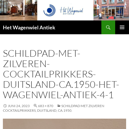
Zoeken
Het Wagenwiel Antiek
SPRING
PRIMAI
NAAR
MENU
INHOUD
SCHILDPAD-MET-
ZILVEREN-
COCKTAILPRIKKERS-
DUITSLAND-CA.1950-HET-
WAGENWIEL-ANTIEK-4-1
JUNI 24, 2023
683 × 870
SCHILDPAD MET ZILVEREN
COCKTAILPRIKKERS, DUITSLAND, CA.1950.