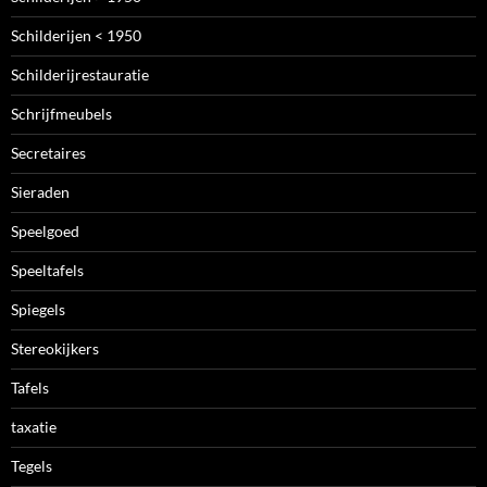
Schilderijen < 1950
Schilderijrestauratie
Schrijfmeubels
Secretaires
Sieraden
Speelgoed
Speeltafels
Spiegels
Stereokijkers
Tafels
taxatie
Tegels