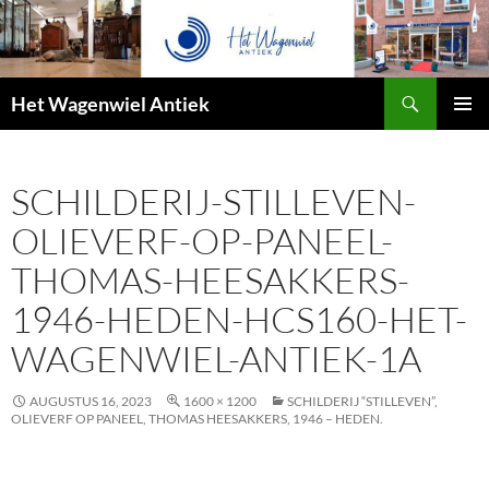
Zoeken
Het Wagenwiel Antiek
SPRING
PRIMAI
NAAR
MENU
INHOUD
SCHILDERIJ-STILLEVEN-
OLIEVERF-OP-PANEEL-
THOMAS-HEESAKKERS-
1946-HEDEN-HCS160-HET-
WAGENWIEL-ANTIEK-1A
AUGUSTUS 16, 2023
1600 × 1200
SCHILDERIJ “STILLEVEN”,
OLIEVERF OP PANEEL, THOMAS HEESAKKERS, 1946 – HEDEN.