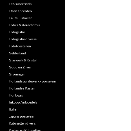
Eetkamertafels
Etsen / prenten
Fauteuilstoelen
Foto's & stereofoto's
Fotografie
Fotografie diverse
Fototoestellen
Gelderland
Glaswerk & Kristal
Goud en Zilver
Groningen
Hollands aardewerk / porselein
Hollandse Kasten
Horloges
Inkoop / inboedels
Italie
Japans porselein
Kabinetten divers
Kasten en Kabinetten