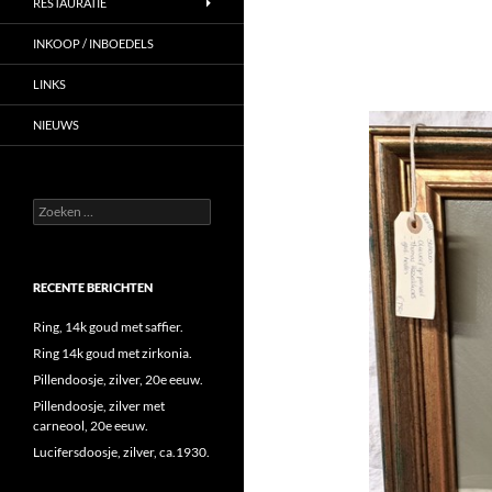
RESTAURATIE
INKOOP / INBOEDELS
LINKS
NIEUWS
Zoeken
naar:
RECENTE BERICHTEN
Ring, 14k goud met saffier.
Ring 14k goud met zirkonia.
Pillendoosje, zilver, 20e eeuw.
Pillendoosje, zilver met
carneool, 20e eeuw.
Lucifersdoosje, zilver, ca.1930.