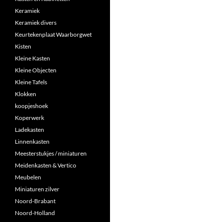
Keramiek
Keramiek divers
Keurtekenplaat Waarborgwet
Kisten
Kleine Kasten
Kleine Objecten
Kleine Tafels
Klokken
koopjeshoek
Koperwerk
Ladekasten
Linnenkasten
Meesterstukjes / miniaturen
Meidenkasten & Vertico
Meubelen
Miniaturen zilver
Noord-Brabant
Noord-Holland