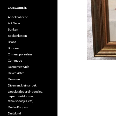
CATEGORIEËN
Antiekcollectie
Art Deco
Banken
Boekenkasten
Brons
Bureaus
Chinees porselein
Commode
Daguerreotypie
Dekenkisten
Diversen
Diversen, klein antiek
Doosjes (lodereindoosjes,
pepermuntdoosjes,
tabaksdoosjes, etc)
Duitse Poppen
Duitsland