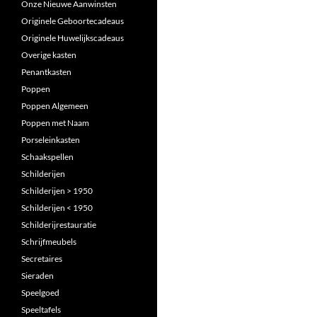
Onze Nieuwe Aanwinsten
Originele Geboortecadeaus
Originele Huwelijkscadeaus
Overige kasten
Penantkasten
Poppen
Poppen Algemeen
Poppen met Naam
Porseleinkasten
Schaakspellen
Schilderijen
Schilderijen > 1950
Schilderijen < 1950
Schilderijrestauratie
Schrijfmeubels
Secretaires
Sieraden
Speelgoed
Speeltafels