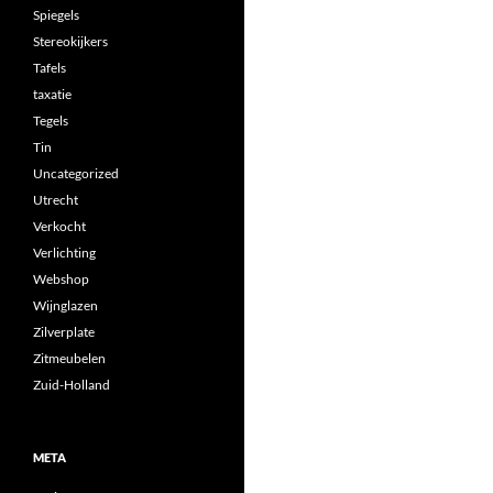
Spiegels
Stereokijkers
Tafels
taxatie
Tegels
Tin
Uncategorized
Utrecht
Verkocht
Verlichting
Webshop
Wijnglazen
Zilverplate
Zitmeubelen
Zuid-Holland
META