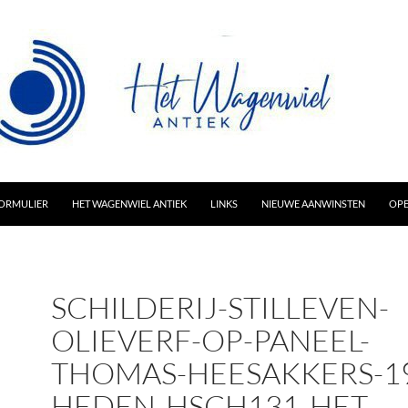
AR INHOUD
ORMULIER
HET WAGENWIEL ANTIEK
LINKS
NIEUWE AANWINSTEN
OPE
SCHILDERIJ-STILLEVEN-
OLIEVERF-OP-PANEEL-
THOMAS-HEESAKKERS-1
HEDEN-HSCH131-HET-