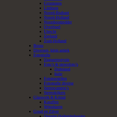
Groningen
Limburg
Noord-Brabant
Noord-Holland
Noordoostpolder
Overijssel
Utrecht
Zeeland
Zuid-Holland
Brons
Diversen, klein antiek
Fotografie
Daguerreotypie
Foto’s & stereofoto’s
Duitsland
Italie
Fototoestellen
Fotografie diverse
Stereocamera’s
Stereokijkers
Glaswerk & Kristal
Karaffen
Wijnglazen
Goud en Zilver
Doosjes (lodereindoosjes,