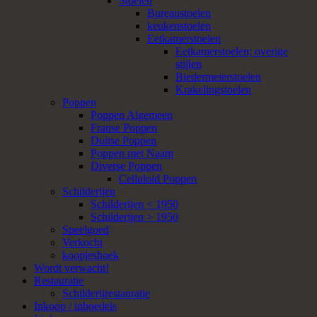
Stoelen
Bureaustoelen
keukenstoelen
Eetkamerstoelen
Eetkamerstoelen; overige
stijlen
Biedermeierstoelen
Krakelingstoelen
Poppen
Poppen Algemeen
Franse Poppen
Duitse Poppen
Poppen met Naam
Diverse Poppen
Celluloid Poppen
Schilderijen
Schilderijen < 1950
Schilderijen > 1950
Speelgoed
Verkocht
koopjeshoek
Wordt verwacht!
Restauratie
Schilderijrestauratie
Inkoop / inboedels