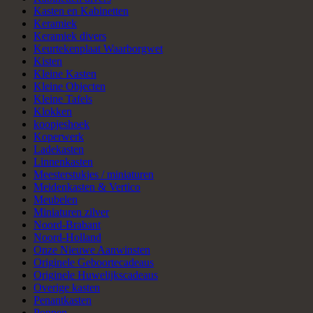
Kasten en Kabinetten
Keramiek
Keramiek divers
Keurtekenplaat Waarborgwet
Kisten
Kleine Kasten
Kleine Objecten
Kleine Tafels
Klokken
koopjeshoek
Koperwerk
Ladekasten
Linnenkasten
Meesterstukjes / miniaturen
Meidenkasten & Vertico
Meubelen
Miniaturen zilver
Noord-Brabant
Noord-Holland
Onze Nieuwe Aanwinsten
Originele Geboortecadeaus
Originele Huwelijkscadeaus
Overige kasten
Penantkasten
Poppen