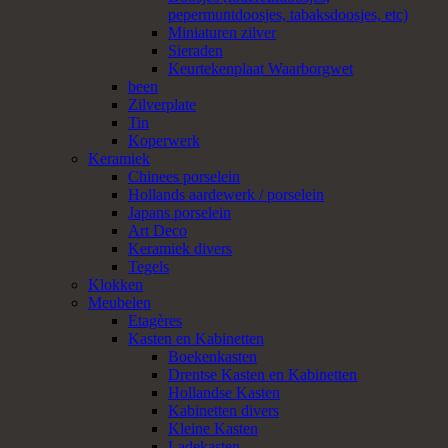
pepermuntdoosjes, tabaksdoosjes, etc)
Miniaturen zilver
Sieraden
Keurtekenplaat Waarborgwet
been
Zilverplate
Tin
Koperwerk
Keramiek
Chinees porselein
Hollands aardewerk / porselein
Japans porselein
Art Deco
Keramiek divers
Tegels
Klokken
Meubelen
Etagères
Kasten en Kabinetten
Boekenkasten
Drentse Kasten en Kabinetten
Hollandse Kasten
Kabinetten divers
Kleine Kasten
Ladekasten