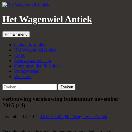
Het Wagenwiel Antiek
Zoeken
Spring
Primair menu
naar
inhoud
Contactformulier
Het Wagenwiel Antiek
Links
Nieuwe aanwinsten
Openingstijden & Adres
Privacybeleid
Webshop
Zoeken
naar:
verbouwing vernieuwing buitenmuur november
2015 (14)
november 17, 2015
2407 × 3595
Het Wagenwiel Antiek
De volgende stap is om de buitenmuur weg te halen, van de