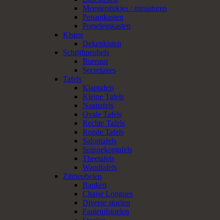
Meesterstukjes / miniaturen
Penantkasten
Porseleinkasten
Kisten
Dekenkisten
Schrijfmeubels
Bureaus
Secretaires
Tafels
Klaptafels
Kleine Tafels
Naaitafels
Ovale Tafels
Rechte Tafels
Ronde Tafels
Salontafels
Spinnekoptafels
Theetafels
Wandtafels
Zitmeubelen
Banken
Chaise Longues
Diverse stoelen
Fauteuilstoelen