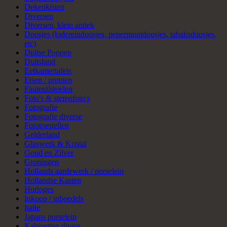
Dekenkisten
Diversen
Diversen, klein antiek
Doosjes (lodereindoosjes, pepermuntdoosjes, tabaksdoosjes,
etc)
Duitse Poppen
Duitsland
Eetkamertafels
Etsen / prenten
Fauteuilstoelen
Foto's & stereofoto's
Fotografie
Fotografie diverse
Fototoestellen
Gelderland
Glaswerk & Kristal
Goud en Zilver
Groningen
Hollands aardewerk / porselein
Hollandse Kasten
Horloges
Inkoop / inboedels
Italie
Japans porselein
Kabinetten divers