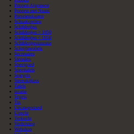
Poppen Algemeen
Poppen met Naam
Porseleinkasten
Schaakspellen
Schilderijen
Schilderijen > 1950
Schilderijen < 1950
Schilderijrestauratie
Schrijfmeubels
Secretaires
Sieraden
Speelgoed
Speeltafels
Spiegels
Stereokijkers
Tafels
taxatie
Tegels
Tin
Uncategorized
Utrecht
Verkocht
Verlichting
Webshop