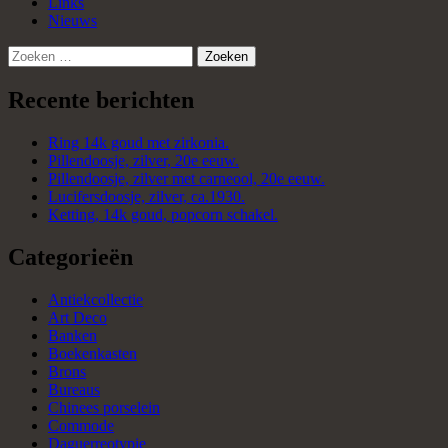
Links
Nieuws
Zoeken
naar:
Recente berichten
Ring 14k goud met zirkonia.
Pillendoosje, zilver, 20e eeuw.
Pillendoosje, zilver met carneool, 20e eeuw.
Lucifersdoosje, zilver, ca.1930.
Ketting, 14k goud, popcorn schakel.
Categorieën
Antiekcollectie
Art Deco
Banken
Boekenkasten
Brons
Bureaus
Chinees porselein
Commode
Daguerreotypie