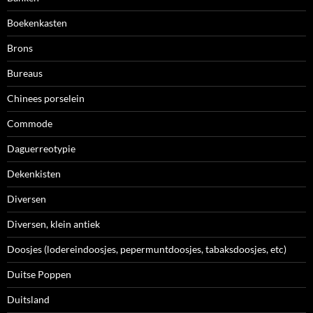
Boekenkasten
Brons
Bureaus
Chinees porselein
Commode
Daguerreotypie
Dekenkisten
Diversen
Diversen, klein antiek
Doosjes (lodereindoosjes, pepermuntdoosjes, tabaksdoosjes, etc)
Duitse Poppen
Duitsland