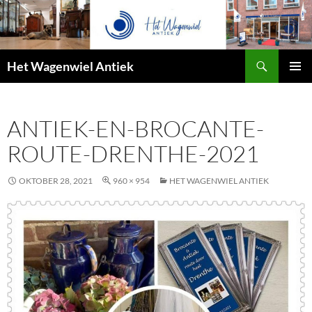
Zoeken
Het Wagenwiel Antiek
SPRING
PRIMAI
NAAR
MENU
INHOUD
ANTIEK-EN-BROCANTE-
ROUTE-DRENTHE-2021
OKTOBER 28, 2021
960 × 954
HET WAGENWIEL ANTIEK