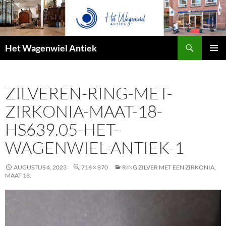
Zoeken
Het Wagenwiel Antiek
SPRING
PRIMAI
NAAR
MENU
INHOUD
ZILVEREN-RING-MET-
ZIRKONIA-MAAT-18-
HS639.05-HET-
WAGENWIEL-ANTIEK-1
AUGUSTUS 4, 2023
716 × 870
RING ZILVER MET EEN ZIRKONIA,
MAAT 18.