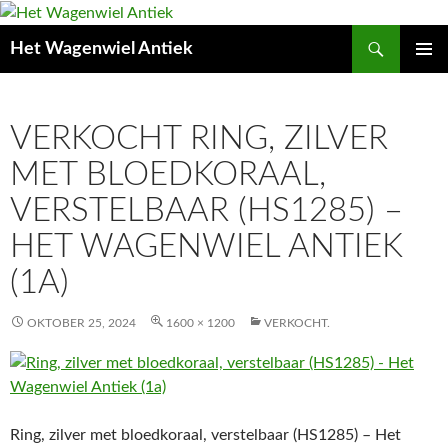
Zoeken
Het Wagenwiel Antiek
SPRING
PRIMAI
NAAR
MENU
INHOUD
VERKOCHT RING, ZILVER
MET BLOEDKORAAL,
VERSTELBAAR (HS1285) –
HET WAGENWIEL ANTIEK
(1A)
OKTOBER 25, 2024
1600 × 1200
VERKOCHT.
Ring, zilver met bloedkoraal, verstelbaar (HS1285) – Het