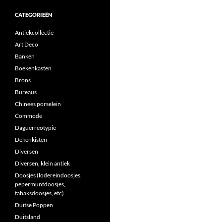
CATEGORIEËN
Antiekcollectie
Art Deco
Banken
Boekenkasten
Brons
Bureaus
Chinees porselein
Commode
Daguerreotypie
Dekenkisten
Diversen
Diversen, klein antiek
Doosjes (lodereindoosjes,
pepermuntdoosjes,
tabaksdoosjes, etc)
Duitse Poppen
Duitsland