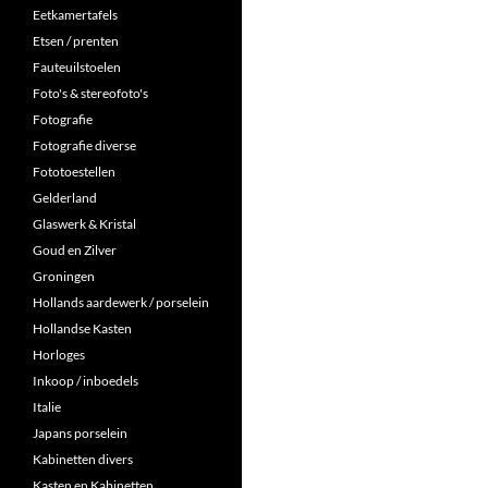
Eetkamertafels
Etsen / prenten
Fauteuilstoelen
Foto's & stereofoto's
Fotografie
Fotografie diverse
Fototoestellen
Gelderland
Glaswerk & Kristal
Goud en Zilver
Groningen
Hollands aardewerk / porselein
Hollandse Kasten
Horloges
Inkoop / inboedels
Italie
Japans porselein
Kabinetten divers
Kasten en Kabinetten