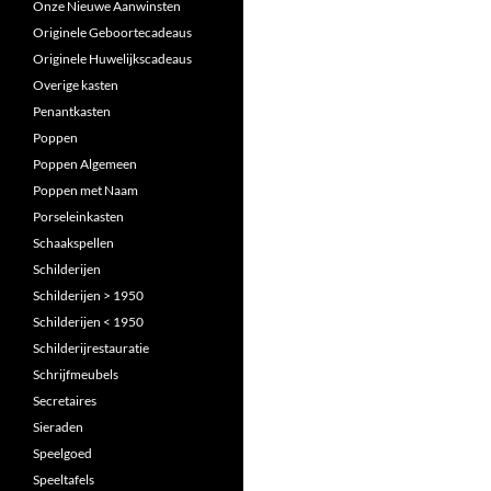
Onze Nieuwe Aanwinsten
Originele Geboortecadeaus
Originele Huwelijkscadeaus
Overige kasten
Penantkasten
Poppen
Poppen Algemeen
Poppen met Naam
Porseleinkasten
Schaakspellen
Schilderijen
Schilderijen > 1950
Schilderijen < 1950
Schilderijrestauratie
Schrijfmeubels
Secretaires
Sieraden
Speelgoed
Speeltafels