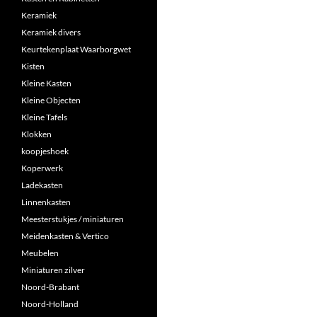
Keramiek
Keramiek divers
Keurtekenplaat Waarborgwet
Kisten
Kleine Kasten
Kleine Objecten
Kleine Tafels
Klokken
koopjeshoek
Koperwerk
Ladekasten
Linnenkasten
Meesterstukjes / miniaturen
Meidenkasten & Vertico
Meubelen
Miniaturen zilver
Noord-Brabant
Noord-Holland