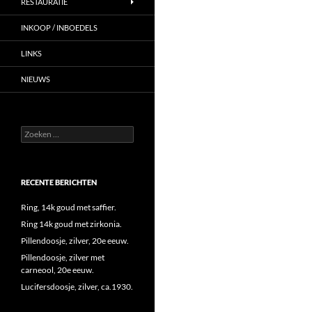
RESTAURATIE
INKOOP / INBOEDELS
LINKS
NIEUWS
Zoeken
naar:
RECENTE BERICHTEN
Ring, 14k goud met saffier.
Ring 14k goud met zirkonia.
Pillendoosje, zilver, 20e eeuw.
Pillendoosje, zilver met
carneool, 20e eeuw.
Lucifersdoosje, zilver, ca.1930.