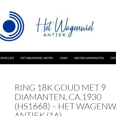
AR INHOUD
ORMULIER
HET WAGENWIEL ANTIEK
LINKS
NIEUWE AANWINSTEN
OPE
RING 18K GOUD MET 9
DIAMANTEN, CA.1930
(HS1668) – HET WAGENW
ANTIEK (1A)