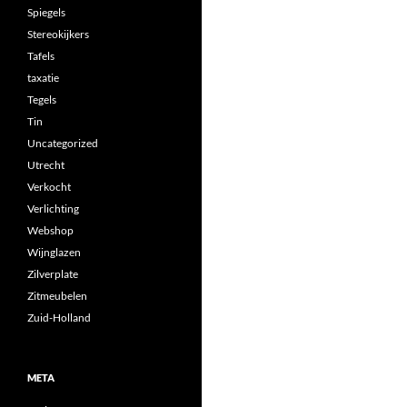
Spiegels
Stereokijkers
Tafels
taxatie
Tegels
Tin
Uncategorized
Utrecht
Verkocht
Verlichting
Webshop
Wijnglazen
Zilverplate
Zitmeubelen
Zuid-Holland
META