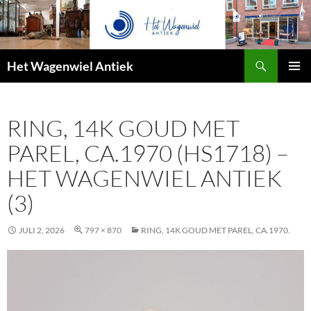
Zoeken
Het Wagenwiel Antiek
SPRING
PRIMAI
NAAR
MENU
INHOUD
RING, 14K GOUD MET
PAREL, CA.1970 (HS1718) –
HET WAGENWIEL ANTIEK
(3)
JULI 2, 2026
797 × 870
RING, 14K GOUD MET PAREL, CA.1970.