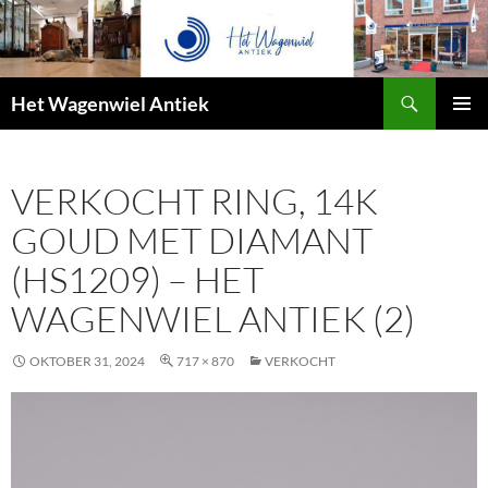
Zoeken
Het Wagenwiel Antiek
SPRING
PRIMAI
NAAR
MENU
INHOUD
VERKOCHT RING, 14K
GOUD MET DIAMANT
(HS1209) – HET
WAGENWIEL ANTIEK (2)
OKTOBER 31, 2024
717 × 870
VERKOCHT